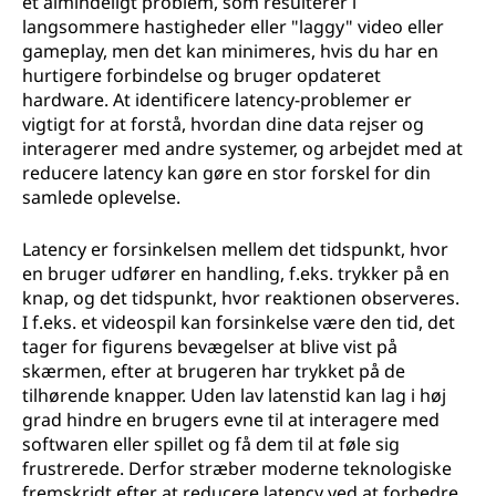
et almindeligt problem, som resulterer i
langsommere hastigheder eller "laggy" video eller
gameplay, men det kan minimeres, hvis du har en
hurtigere forbindelse og bruger opdateret
hardware. At identificere latency-problemer er
vigtigt for at forstå, hvordan dine data rejser og
interagerer med andre systemer, og arbejdet med at
reducere latency kan gøre en stor forskel for din
samlede oplevelse.
Latency er forsinkelsen mellem det tidspunkt, hvor
en bruger udfører en handling, f.eks. trykker på en
knap, og det tidspunkt, hvor reaktionen observeres.
I f.eks. et videospil kan forsinkelse være den tid, det
tager for figurens bevægelser at blive vist på
skærmen, efter at brugeren har trykket på de
tilhørende knapper. Uden lav latenstid kan lag i høj
grad hindre en brugers evne til at interagere med
softwaren eller spillet og få dem til at føle sig
frustrerede. Derfor stræber moderne teknologiske
fremskridt efter at reducere latency ved at forbedre