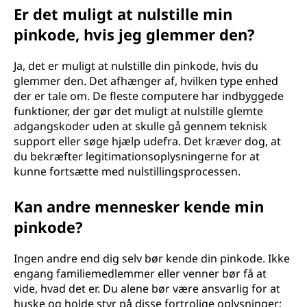
t
Er det muligt at nulstille min
i
pinkode, hvis jeg glemmer den?
f
Ja, det er muligt at nulstille din pinkode, hvis du
glemmer den. Det afhænger af, hvilken type enhed
i
der er tale om. De fleste computere har indbyggede
funktioner, der gør det muligt at nulstille glemte
k
adgangskoder uden at skulle gå gennem teknisk
support eller søge hjælp udefra. Det kræver dog, at
a
du bekræfter legitimationsoplysningerne for at
kunne fortsætte med nulstillingsprocessen.
t
Kan andre mennesker kende min
i
pinkode?
o
Ingen andre end dig selv bør kende din pinkode. Ikke
n
engang familiemedlemmer eller venner bør få at
vide, hvad det er. Du alene bør være ansvarlig for at
s
huske og holde styr på disse fortrolige oplysninger;