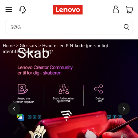
H
spring til hovedindhold
v
a
d
Home
>
Glossary
> Hvad er en PIN-kode (personligt
identifikationsnummer)?
e
r
e
n
P
I