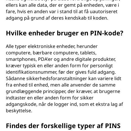
ellers kan alle data, der er gemt på enheden, være i
n
fare, hvis en anden var i stand til at få uautoriseret
adgang på grund af deres kendskab til koden.
u
Hvilke enheder bruger en PIN-kode?
m
m
Alle typer elektroniske enheder, herunder
computere, bærbare computere, tablets,
e
smartphones, PDA'er og andre digitale produkter,
kræver typisk en eller anden form for personligt
r
identifikationsnummer, før der gives fuld adgang.
Sådanne sikkerhedsforanstaltninger kan variere lidt
)
fra enhed til enhed, men alle anvender de samme
grundlæggende principper, der kræver, at brugerne
?
indtaster en eller anden form for sikker
adgangskode, når de logger ind, som et ekstra lag af
beskyttelse.
Findes der forskellige typer af PINS