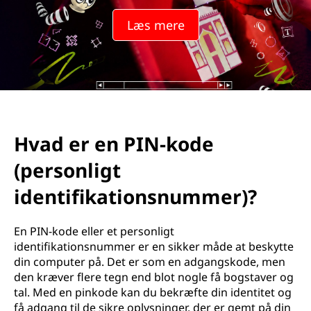
N
Læs mere
-
k
o
d
Hvad er en PIN-kode
e
(personligt
(
identifikationsnummer)?
p
En PIN-kode eller et personligt
e
identifikationsnummer er en sikker måde at beskytte
din computer på. Det er som en adgangskode, men
r
den kræver flere tegn end blot nogle få bogstaver og
tal. Med en pinkode kan du bekræfte din identitet og
s
få adgang til de sikre oplysninger, der er gemt på din