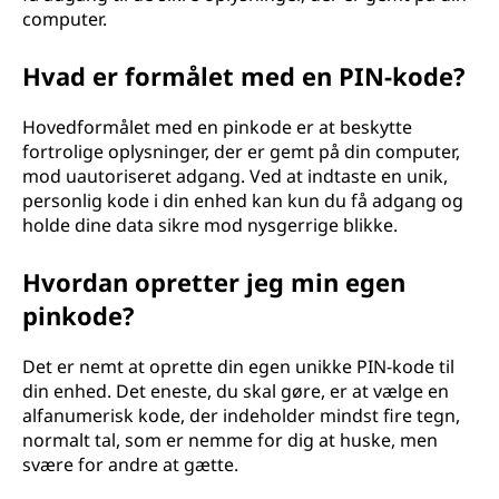
computer.
o
n
Hvad er formålet med en PIN-kode?
l
Hovedformålet med en pinkode er at beskytte
fortrolige oplysninger, der er gemt på din computer,
i
mod uautoriseret adgang. Ved at indtaste en unik,
personlig kode i din enhed kan kun du få adgang og
g
holde dine data sikre mod nysgerrige blikke.
t
Hvordan opretter jeg min egen
i
pinkode?
d
Det er nemt at oprette din egen unikke PIN-kode til
din enhed. Det eneste, du skal gøre, er at vælge en
e
alfanumerisk kode, der indeholder mindst fire tegn,
normalt tal, som er nemme for dig at huske, men
n
svære for andre at gætte.