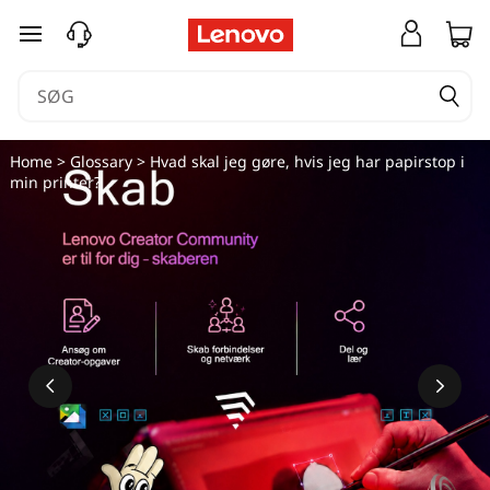
spring til hovedindhold
Home
>
Glossary
> Hvad skal jeg gøre, hvis jeg har papirstop i
min printer?