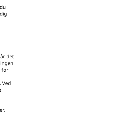
 du
 dig
år det
ringen
 for
. Ved
e
r.