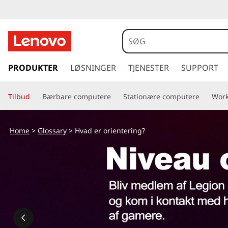
H
v
a
s
p
PRODUKTER
LØSNINGER
TJENESTER
SUPPORT
d
r
i
e
Tilbud
Bærbare computere
Stationære computere
Work
n
g
r
t
Home
>
Glossary
> Hvad er orientering?
i
o
l
h
r
o
v
i
e
d
e
i
n