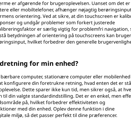
ærme er afgørende for brugeroplevelsen. Uanset om det er
e eller mobiltelefoner, afhænger nøjagtig berøringsinput
rmens orientering. Ved at sikre, at din touchscreen er kalib
sponser og undgår problemer som forkert justerede
ibreringsfaktor er særlig vigtig for problemfri navigation, 
orstå betydningen af orientering på touchscreens kan bruge
øringsinput, hvilket forbedrer den generelle brugervenligh
rdretning for min enhed?
in bærbare computer, stationære computer eller mobilenhed
t konfigurere din foretrukne retning, hvad enten det er st
oplevelse. Dette sparer ikke kun tid, men sikrer også, at hv
til din valgte standardindstilling. Det er en enkel, men effe
dsområde på, hvilket forbedrer effektiviteten og
ktioner med din enhed. Oplev denne funktion i dine
gitale miljø, så det passer perfekt til dine præferencer.