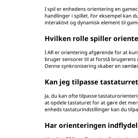
I spil er enhedens orientering en gamec
handlinger i spillet. For eksempel kan du s
interaktivt og dynamisk element til ga
Hvilken rolle spiller orient
I AR er orientering afgørende for at kun
bruger sensorer til at forstå brugerens om
Denne synkronisering skaber en sømløs b
Kan jeg tilpasse tastaturr
Ja, du kan ofte tilpasse tastaturoriente
at opdele tastaturet for at gøre det mere
enheds tastaturindstillinger kan du tilp
Har orienteringen indflyde