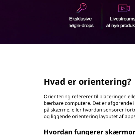
n
d
t
h
o
e
l
d
r
i
page hero 2/3
n
g
Hvad er orientering?
i
Orientering refererer til placeringen el
c
bærbare computere. Det er afgørende in
på skærme, eller hvordan sensorer fort
o
og liggende orientering layoutet af app
m
Hvordan fungerer skærmor