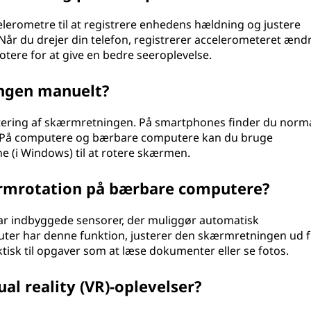
erometre til at registrere enhedens hældning og justere
r du drejer din telefon, registrerer accelerometeret ænd
 rotere for at give en bedre seeroplevelse.
ngen manuelt?
ustering af skærmretningen. På smartphones finder du norm
er. På computere og bærbare computere kan du bruge
ne (i Windows) til at rotere skærmen.
mrotation på bærbare computere?
 indbyggede sensorer, der muliggør automatisk
ter har denne funktion, justerer den skærmretningen ud f
isk til opgaver som at læse dokumenter eller se fotos.
al reality (VR)-oplevelser?