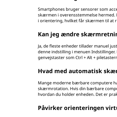
p
Smartphones bruger sensorer som accel
skærmen i overensstemmelse hermed. Nå
u
i orientering, hvilket får skærmen til at
t
Kan jeg ændre skærmretni
i
Ja, de fleste enheder tillader manuel j
n
denne indstilling i menuen Indstilling
genvejstaster som Ctrl + Alt + piletaster
g
Hvad med automatisk skær
?
Mange moderne bærbare computere har
skærmrotation. Hvis din bærbare compu
hvordan du holder enheden. Det er prakt
Påvirker orienteringen virtu