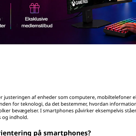
ler justeringen af enheder som computere, mobiltelefoner el
den for teknologi, da det bestemmer, hvordan information
olker bevægelser. I smartphones påvirker eksempelvis ståe
s og indhold.
ientering på smartphones?