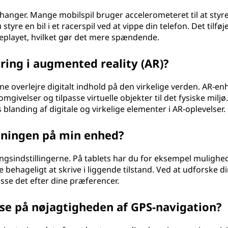
hanger. Mange mobilspil bruger accelerometeret til at styr
tyre en bil i et racerspil ved at vippe din telefon. Det tilføje
meplayet, hvilket gør det mere spændende.
ering i augmented reality (AR)?
ne overlejre digitalt indhold på den virkelige verden. AR-en
givelser og tilpasse virtuelle objekter til det fysiske miljø.
landing af digitale og virkelige elementer i AR-oplevelser.
etningen på min enhed?
ringsindstillingerne. På tablets har du for eksempel mulighe
 behageligt at skrive i liggende tilstand. Ved at udforske d
asse det efter dine præferencer.
lse på nøjagtigheden af GPS-navigation?