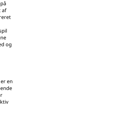
 på
 af
reret
spil
rne
ed og
 er en
ående
er
ktiv