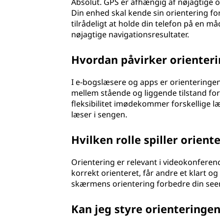
Absolut. GPS er afhængig af nøjagtige o
Din enhed skal kende sin orientering fo
tilrådeligt at holde din telefon på en måd
nøjagtige navigationsresultater.
Hvordan påvirker orienteri
I e-bogslæsere og apps er orienteringen 
mellem stående og liggende tilstand for 
fleksibilitet imødekommer forskellige 
læser i sengen.
Hvilken rolle spiller orien
Orientering er relevant i videokonferen
korrekt orienteret, får andre et klart o
skærmens orientering forbedre din seer
Kan jeg styre orienteringe