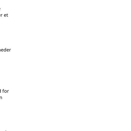
e
r et
heder
d for
in