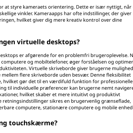
 at styre kameraets orientering. Dette er især nyttigt, når
skellige vinkler. Kameraapps har ofte indstillinger, der giver
ingen, hvilket giver dig mere kreativ kontrol over dine
ngen virtuelle desktops?
 desktops er afgørende for en problemfri brugeroplevelse. N
computere og mobiltelefoner, øger forståelsen og optime
duktiviteten. Virtuelle skriveborde giver brugerne mulighed
e mellem flere skriveborde uden besvær. Denne fleksibilitet
vilket gør det til en værdifuld funktion for professionelle
ning til individuelle præferencer kan brugerne nemt naviger
ationer, hvilket skaber et mere intuitivt og produktivt
retningsindstillinger sikres en brugervenlig grænseflade,
f bærbare computere, stationære computere og mobile enhede
ing touchskærme?