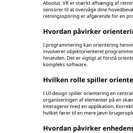
Absolut. VR er stærkt afhængig af retn
sensorer til at overvåge dine hovedbevæg
retningssporing er afgørende for en pro
Hvordan påvirker orienter
I programmering kan orientering henvise
involverer objektorienteret programmer
hinanden. Det er vigtigt at forstå orient
kompleks software.
Hvilken rolle spiller orient
I UI-design spiller orientering en centra
organiseringen af elementer på en skær
interagerer med en applikation. Korrekt 
hvilket fører til en mere jævn brugeropl
Hvordan påvirker enhedens 