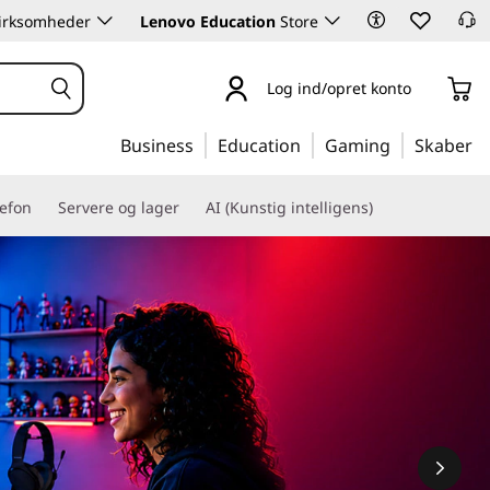
 virksomheder
Lenovo Education
Store
Log ind/opret konto
Business
Education
Gaming
Skaber
lefon
Servere og lager
AI (Kunstig intelligens)