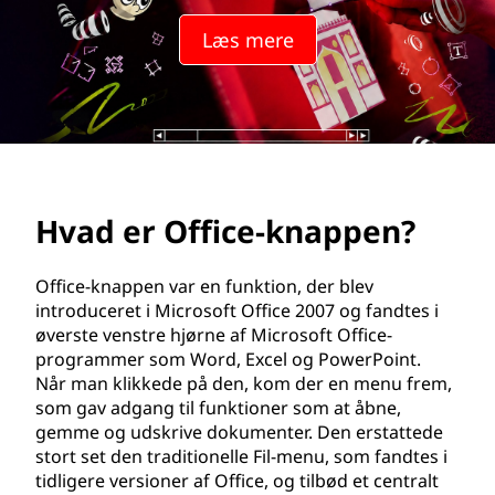
e
Læs mere
-
k
n
a
Hvad er Office-knappen?
p
p
Office-knappen var en funktion, der blev
introduceret i Microsoft Office 2007 og fandtes i
e
øverste venstre hjørne af Microsoft Office-
programmer som Word, Excel og PowerPoint.
n
Når man klikkede på den, kom der en menu frem,
som gav adgang til funktioner som at åbne,
?
gemme og udskrive dokumenter. Den erstattede
stort set den traditionelle Fil-menu, som fandtes i
tidligere versioner af Office, og tilbød et centralt