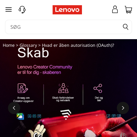
spring til hovedindhold
Home
>
Glossary
> Hvad er åben autorisation (OAuth)?