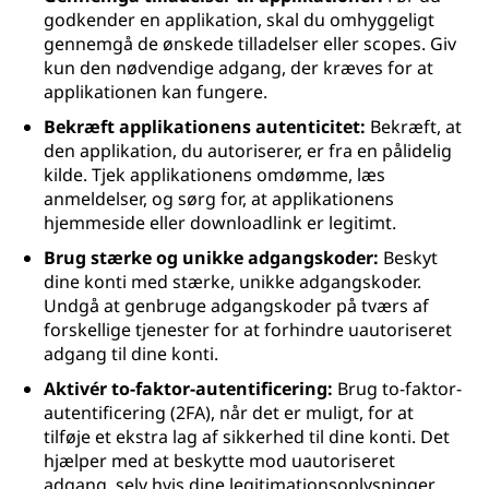
godkender en applikation, skal du omhyggeligt
gennemgå de ønskede tilladelser eller scopes. Giv
kun den nødvendige adgang, der kræves for at
applikationen kan fungere.
Bekræft applikationens autenticitet:
Bekræft, at
den applikation, du autoriserer, er fra en pålidelig
kilde. Tjek applikationens omdømme, læs
anmeldelser, og sørg for, at applikationens
hjemmeside eller downloadlink er legitimt.
Brug stærke og unikke adgangskoder:
Beskyt
dine konti med stærke, unikke adgangskoder.
Undgå at genbruge adgangskoder på tværs af
forskellige tjenester for at forhindre uautoriseret
adgang til dine konti.
Aktivér to-faktor-autentificering:
Brug to-faktor-
autentificering (2FA), når det er muligt, for at
tilføje et ekstra lag af sikkerhed til dine konti. Det
hjælper med at beskytte mod uautoriseret
adgang, selv hvis dine legitimationsoplysninger