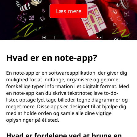
a
Læs mere
g
e
n
o
Hvad er en note-app?
t
En note-app er en softwareapplikation, der giver dig
e
mulighed for at indfange, organisere og gemme
forskellige typer information i et digitalt format. Med
r
en note-app kan du skrive tekstnoter, lave to-do-
lister, optage lyd, tage billeder, tegne diagrammer og
meget mere. Disse apps er designet til at hjælpe dig
med at holde orden og samle alle dine vigtige
oplysninger på ét sted.
Hvad er fordelene ved at bruge en