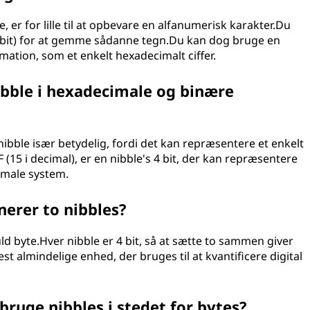
e, er for lille til at opbevare en alfanumerisk karakter.Du
 8 bit) for at gemme sådanne tegn.Du kan dog bruge en
mation, som et enkelt hexadecimalt ciffer.
ibble i hexadecimale og binære
ibble især betydelig, fordi det kan repræsentere et enkelt
 F (15 i decimal), er en nibble's 4 bit, der kan repræsentere
cimale system.
nerer to nibbles?
ld byte.Hver nibble er 4 bit, så at sætte to sammen giver
est almindelige enhed, der bruges til at kvantificere digital
bruge nibbles i stedet for bytes?