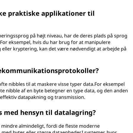
e praktiske applikationer til
eringssprog på højt niveau, har de deres plads på sprog
.For eksempel, hvis du har brug for at manipulere
ng eller kryptering, kan det være nødvendigt at arbejde på
elekommunikationsprotokoller?
te nibbles til at maskere visse typer data.For eksempel
ste nibble af en byte betegner en type data, og den anden
effektiv datapakning og transmission.
s med hensyn til datalagring?
 mindre almindeligt, fordi de fleste moderne
e med bytes eller større dataenheder.I systemer, hvor