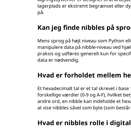
lagerplads er ekstremt begrænset eller dyr
på.
Kan jeg finde nibbles på spr
Mens sprog på højt niveau som Python eller
manipulere data på nibble-niveau ved hjælp
praksis og udføres generelt kun for speci
data er nødvendig.
Hvad er forholdet mellem he
Et hexadecimalt tal er et tal skrevet i base
forskellige værdier (0-9 og A-F), hvilket b
andre ord, en nibble kan indeholde et hex
at vise nibbles såvel som byte (som består 
Hvad er nibbles rolle i digit