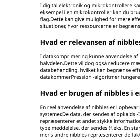
I digital elektronik og mikrokontrollere k
eksempel i en mikrokontroller kan du bruge 
flag.Dette kan give mulighed for mere ef
situationer, hvor ressourcerne er begræn
Hvad er relevansen af nibbl
I datakomprimering kunne anvendelse af n
halvdelen.Dette vil dog også reducere m
databehandling, hvilket kan begrænse effek
datakommerPression -algoritmer fungerer 
Hvad er brugen af nibbles i e
En reel anvendelse af nibbles er i opbevar
systemer.De data, der sendes af opkalds -ID
repræsenterer et andet stykke informatio
type meddelelse, der sendes (f.eks. En st
mens andre nibbles repræsenterer de fakti