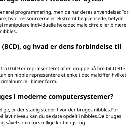
 generel programmering, men de har deres anvendelser.For
are, hvor ressourcerne er ekstremt begrænsede, betyder
kal manipulere individuelle hexadecimale cifre eller binære
nibbles.
(BCD), og hvad er dens forbindelse til
fra 0 til 9 er repræsenteret af en gruppe på fire bit.Dette
kan en nibble repræsentere et enkelt decimalciffer, hvilket
ecimalnumre i binær form.
bruges i moderne computersystemer?
ige, er der stadig steder, hvor der bruges nibbles.For
å lavt niveau kan du se data opdelt i nibbles.De bruges
ng såvel som i forskellige kodnings- og