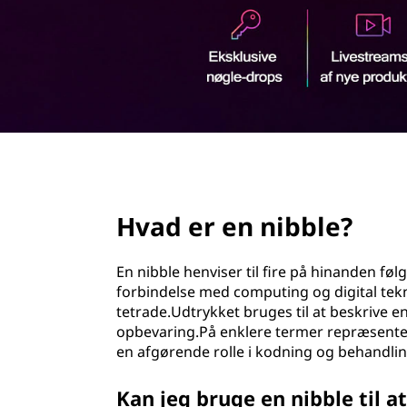
d
h
o
l
d
page hero 2/3
Hvad er en nibble?
En nibble henviser til fire på hinanden følg
forbindelse med computing og digital tekn
tetrade.Udtrykket bruges til at beskrive en
opbevaring.På enklere termer repræsenterer
en afgørende rolle i kodning og behandli
Kan jeg bruge en nibble til