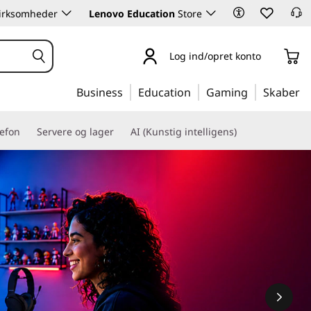
 virksomheder
Lenovo Education
Store
Log ind/opret konto
Business
Education
Gaming
Skaber
lefon
Servere og lager
AI (Kunstig intelligens)