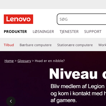
s
p
PRODUKTER
LØSNINGER
TJENESTER
SUPPORT
r
i
Tilbud
Bærbare computere
Stationære computere
Work
n
g
t
Home
>
Glossary
> Hvad er en nibble?
i
l
h
o
v
e
d
i
n