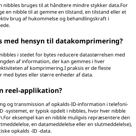
an nibbles bruges til at håndtere mindre stykker data.For
en nibble til at gemme en tilstand, en tilstand eller et
fektiv brug af hukommelse og behandlingskraft i
sede.
es med hensyn til datakomprimering?
ibbles i stedet for bytes reducere datastørrelsen med
ængden af information, der kan gemmes i hver
tiviteten af komprimering.I praksis er de fleste
med bytes eller større enheder af data.
n reel-applikation?
ing og transmission af opkalds-ID-information i telefoni-
 -systemet, er typisk opdelt i nibbles, hvor hver nibble
n.For eksempel kan en nibble muligvis repræsentere den
artmeddelelse, en datameddelelse eller en slutmeddelelse),
ske opkalds -ID -data.