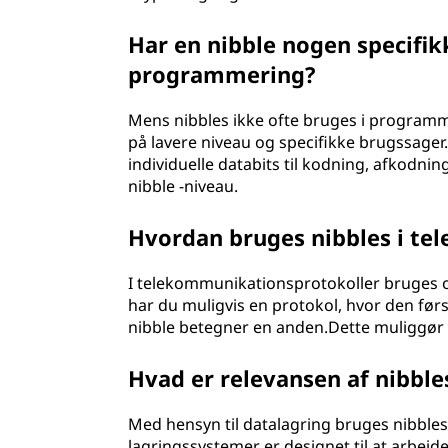
Har en nibble nogen specifikk
programmering?
Mens nibbles ikke ofte bruges i programm
på lavere niveau og specifikke brugssager
individuelle databits til kodning, afkodni
nibble -niveau.
Hvordan bruges nibbles i t
I telekommunikationsprotokoller bruges of
har du muligvis en protokol, hvor den før
nibble betegner en anden.Dette muliggør 
Hvad er relevansen af nibble
Med hensyn til datalagring bruges nibbles
lagringssystemer er designet til at arbejd