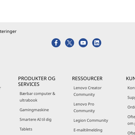
teringer
PRODUKTER OG
RESSOURCER
KUN
SERVICES
r
Lenovo Creator
Kon
Bærbar computer &
Community
Sup
ultrabook
Lenovo Pro
Ord
Gamingmaskine
Community
Ofte
Smartere AI til dig
Legion Community
om 
Tablets
E-mailtilmelding
Ofte