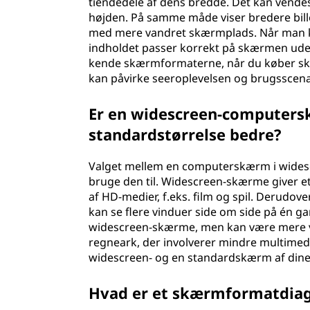
tiendedele af dens bredde. Det kan vende
højden. På samme måde viser bredere bil
med mere vandret skærmplads. Når man k
indholdet passer korrekt på skærmen uden a
kende skærmformaterne, når du køber skær
kan påvirke seeroplevelsen og brugsscena
Er en widescreen-computers
standardstørrelse bedre?
Valget mellem en computerskærm i widescr
bruge den til. Widescreen-skærme giver et 
af HD-medier, f.eks. film og spil. Derudov
kan se flere vinduer side om side på én 
widescreen-skærme, men kan være mere ve
regneark, der involverer mindre multimed
widescreen- og en standardskærm af dine
Hvad er et skærmformatdia