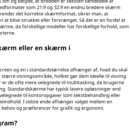
s om og betyde, at bredden er seksten tiendedele af
ledformater som 21:9 og 32:9 en endnu bredere skærm
ender det korrekte skærmformat, sikrer man, at
t blive strukket eller forvrænget. Så det er en fordel at
me, da forskellige modeller har forskellige forhold, som
rierne.
kærm eller en skærm i
een og en i standardstørrelse afhænger af, hvad du skal
større visningsområde, hvilket gør dem ideelle til visning
er er de ofte mere velegnede til multitasking, da brugerne
gang. Standardskærme har typisk lavere opløsninger end
legnede til kontoropgaver som tekstbehandling eller
ieindhold. I sidste ende afhænger valget mellem en
 behov og præferencer for grafik og ergonomi.
gram?