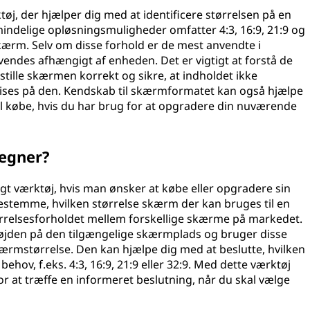
øj, der hjælper dig med at identificere størrelsen på en
indelige opløsningsmuligheder omfatter 4:3, 16:9, 21:9 og
skærm. Selv om disse forhold er de mest anvendte i
des afhængigt af enheden. Det er vigtigt at forstå de
dstille skærmen korrekt og sikre, at indholdet ikke
 vises på den. Kendskab til skærmformatet kan også hjælpe
l købe, hvis du har brug for at opgradere din nuværende
egner?
 værktøj, hvis man ønsker at købe eller opgradere sin
temme, hvilken størrelse skærm der kan bruges til en
ørrelsesforholdet mellem forskellige skærme på markedet.
øjden på den tilgængelige skærmplads og bruger disse
kærmstørrelse. Den kan hjælpe dig med at beslutte, hvilken
behov, f.eks. 4:3, 16:9, 21:9 eller 32:9. Med dette værktøj
for at træffe en informeret beslutning, når du skal vælge