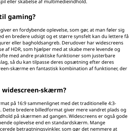
spil eller skabelse af multimedieindhold.
til gaming?
giver en fordybende oplevelse, som gør, at man føler sig
ed en bredere udsigt og et større synsfelt kan du lettere få
 figurer eller bagholdsangreb. Derudover har widescreens
lse af HDR, som hjælper med at skabe mere levende og
ofte med andre praktiske funktioner som justerbare
lag, så du kan tilpasse deres opsætning efter deres
creen-skærme en fantastisk kombination af funktioner, der
en widescreen-skærm?
mat på 16:9 sammenlignet med det traditionelle 4:3-
. Dette bredere billedformat giver mere vandret plads og
indhold på skærmen ad gangen. Widescreens er også gode
ordybende oplevelse end en standardskærm. Mange
erede betragtningsvinkler, som gør det nemmere at