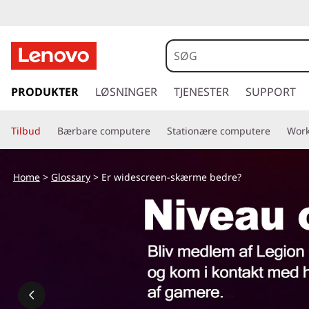
s
p
PRODUKTER
LØSNINGER
TJENESTER
SUPPORT
r
i
Tilbud
Bærbare computere
Stationære computere
Work
n
g
t
Home
>
Glossary
> Er widescreen-skærme bedre?
i
l
h
o
v
e
d
i
n