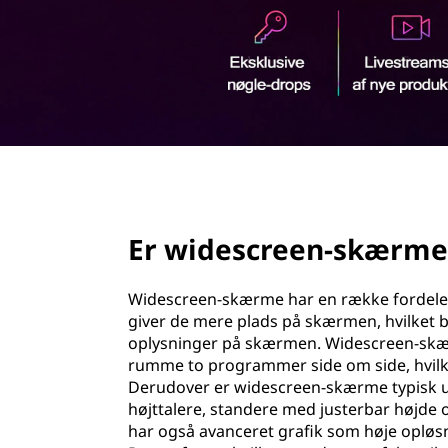
d
h
o
l
d
page hero 2/3
Er widescreen-skærme
Widescreen-skærme har en række fordele i
giver de mere plads på skærmen, hvilket b
oplysninger på skærmen. Widescreen-skærme
rumme to programmer side om side, hvilket
Derudover er widescreen-skærme typisk u
højttalere, standere med justerbar højde 
har også avanceret grafik som høje opløs