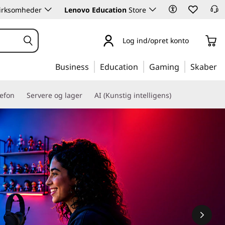
 virksomheder
Lenovo Education
Store
Log ind/opret konto
Business
Education
Gaming
Skaber
lefon
Servere og lager
AI (Kunstig intelligens)