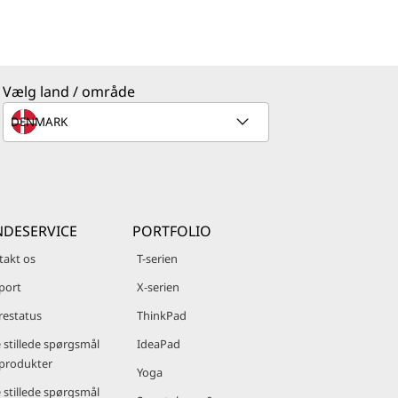
Vælg land / område
DESERVICE
PORTFOLIO
takt os
T-serien
port
X-serien
restatus
ThinkPad
 stillede spørgsmål
IdeaPad
produkter
Yoga
 stillede spørgsmål