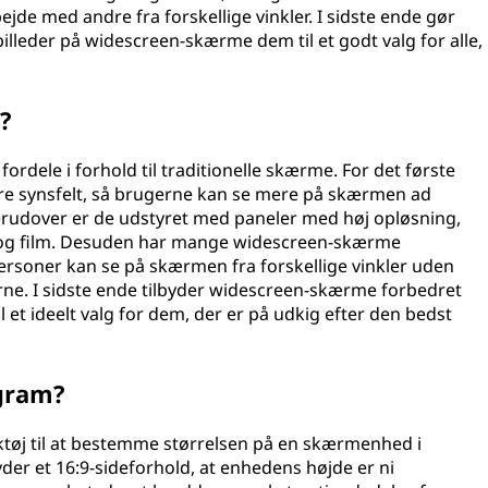
jde med andre fra forskellige vinkler. I sidste ende gør
lleder på widescreen-skærme dem til et godt valg for alle,
?
dele i forhold til traditionelle skærme. For det første
e synsfelt, så brugerne kan se mere på skærmen ad
rudover er de udstyret med paneler med høj opløsning,
pil og film. Desuden har mange widescreen-skærme
personer kan se på skærmen fra forskellige vinkler uden
rne. I sidste ende tilbyder widescreen-skærme forbedret
et ideelt valg for dem, der er på udkig efter den bedst
gram?
tøj til at bestemme størrelsen på en skærmenhed i
der et 16:9-sideforhold, at enhedens højde er ni