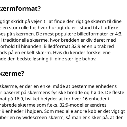
skærmformat?
gt skridt på vejen til at finde den rigtige skærm til dine
en stor rolle for, hvor hurtigt du er i stand til at udføre
vises på skærmen. De mest populære billedformater er 4:3,
 til traditionelle skærme, hvor bredden er divideret med
orhold til hinanden. Billedformat 32:9 er en ultrabred
lads på en enkelt skærm. Hvis du kender forskellene
de den bedste løsning til dine særlige behov.
skærme?
n-skærme, er der en enkel måde at bestemme enhedens
er baseret på skærmens fysiske bredde og højde. De fleste
t på 16:9, hvilket betyder, at for hver 16 enheder i
ltrabrede skærme som f.eks. 32:9-modeller ændres
r 9 enheder i højden. Som med alle andre køb er det vigtigt
øber en ny widescreen-skærm, så man er sikker på, at den