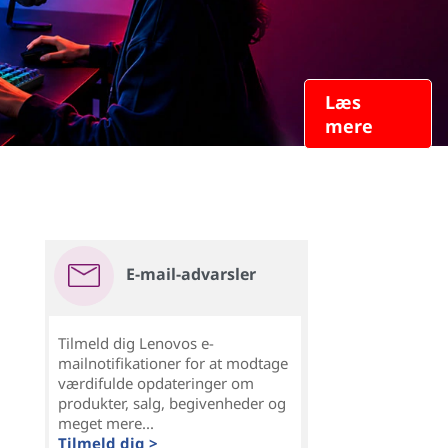
Læs
mere
E-mail-advarsler
Tilmeld dig Lenovos e-
mailnotifikationer for at modtage
værdifulde opdateringer om
produkter, salg, begivenheder og
meget mere...
Tilmeld dig >