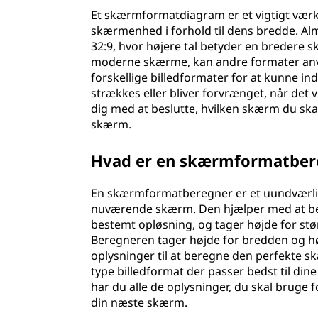
Et skærmformatdiagram er et vigtigt værkt
skærmenhed i forhold til dens bredde. Alm
32:9, hvor højere tal betyder en bredere 
moderne skærme, kan andre formater anven
forskellige billedformater for at kunne in
strækkes eller bliver forvrænget, når det
dig med at beslutte, hvilken skærm du ska
skærm.
Hvad er en skærmformatber
En skærmformatberegner er et uundværligt
nuværende skærm. Den hjælper med at bes
bestemt opløsning, og tager højde for st
Beregneren tager højde for bredden og h
oplysninger til at beregne den perfekte s
type billedformat der passer bedst til dine 
har du alle de oplysninger, du skal bruge 
din næste skærm.