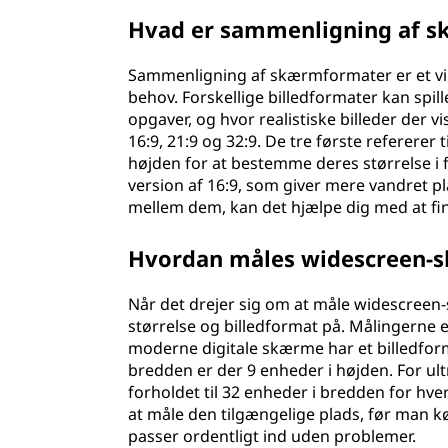
Hvad er sammenligning af 
Sammenligning af skærmformater er et vigti
behov. Forskellige billedformater kan spille 
opgaver, og hvor realistiske billeder der 
16:9, 21:9 og 32:9. De tre første refererer
højden for at bestemme deres størrelse i f
version af 16:9, som giver mere vandret p
mellem dem, kan det hjælpe dig med at fin
Hvordan måles widescreen-
Når det drejer sig om at måle widescree
størrelse og billedformat på. Målingerne 
moderne digitale skærme har et billedforma
bredden er der 9 enheder i højden. For u
forholdet til 32 enheder i bredden for hve
at måle den tilgængelige plads, før man k
passer ordentligt ind uden problemer.