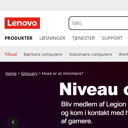
H
v
a
s
p
PRODUKTER
LØSNINGER
TJENESTER
SUPPORT
d
r
i
e
Tilbud
Bærbare computere
Stationære computere
Work
n
g
r
t
Home
>
Glossary
> Hvad er at minimere?
i
a
l
h
t
o
v
m
e
d
i
i
n