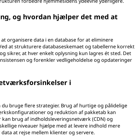
trukturen forbedre hjemmesidens ydeevne yderligere.
ng, og hvordan hjælper det med at
t organisere data i en database for at eliminere
Ved at strukturere databaseskemaet og tabellerne korrekt
 sikrer, at hver enkelt oplysning kun lagres ét sted. Det
nsistensen og forenkler vedligeholdelse og opdateringer
tværksforsinkelser i
u bruge flere strategier. Brug af hurtige og pålidelige
ærkskonfigurationer og reduktion af pakketab kan
r kan brug af indholdsleveringsnetværk (CDN) og
kellige niveauer hjælpe med at levere indhold mere
r data at rejse mellem klienter og servere.