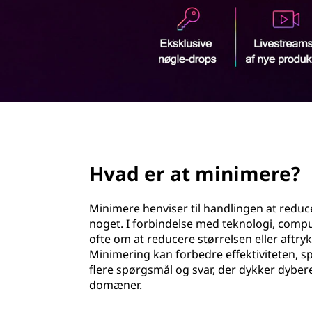
n
d
i
h
o
m
l
d
e
r
page hero 2/3
e
Hvad er at minimere?
?
Minimere henviser til handlingen at redu
noget. I forbindelse med teknologi, com
ofte om at reducere størrelsen eller aftryk
Minimering kan forbedre effektiviteten, 
flere spørgsmål og svar, der dykker dybere
domæner.