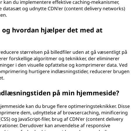
er kan du implementere effektive caching-mekanismer,
ore datasæt og udnytte CDN'er (content delivery networks)
ten.
 og hvordan hjælper det med at
ducere størrelsen på billedfiler uden at gå væsentligt på
er forskellige algoritmer og teknikker, der eliminerer
inger i den visuelle opfattelse og komprimerer data. Ved
komprimering hurtigere indlæsningstider, reducerer brugen
t.
ndlæsningstiden på min hjemmeside?
hjemmeside kan du bruge flere optimeringsteknikker. Disse
omprimere dem, udnyttelse af browsercaching, minificering
SS) og JavaScript-filer, brug af CDN'er (content delivery
rationer. Derudover kan anvendelse af responsive