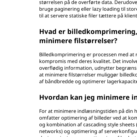
størrelsen på de overførte data. Derudov
bruge paginering eller lazy loading til st
til at servere statiske filer tættere på klien
Hvad er billedkomprimering,
minimere filstørrelser?
Billedkomprimering er processen med at re
kompromis med deres kvalitet. Det involver
overflødig information, udnytter begrænsn
at minimere filstørrelser muliggør billed
af båndbredde og optimerer lagerkapacite
Hvordan kan jeg minimere i
For at minimere indlæsningstiden på din 
omfatter optimering af billeder ved at k
og kombination af cascading style sheets (C
networks) og optimering af serverkonfigu