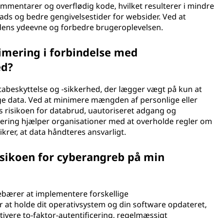
mmentarer og overflødig kode, hvilket resulterer i mindre
loads og bedre gengivelsestider for websider. Ved at
ens ydeevne og forbedre brugeroplevelsen.
nimering i forbindelse med
ed?
tabeskyttelse og -sikkerhed, der lægger vægt på kun at
e data. Ved at minimere mængden af personlige eller
s risikoen for databrud, uautoriseret adgang og
mering hjælper organisationer med at overholde regler om
krer, at data håndteres ansvarligt.
sikoen for cyberangreb på min
ebærer at implementere forskellige
r at holde dit operativsystem og din software opdateret,
ivere to-faktor-autentificering, regelmæssigt