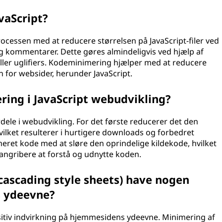
vaScript?
rocessen med at reducere størrelsen på JavaScript-filer ved
 kommentarer. Dette gøres almindeligvis ved hjælp af
 eller uglifiers. Kodeminimering hjælper med at reducere
n for websider, herunder JavaScript.
ing i JavaScript webudvikling?
rdele i webudvikling. For det første reducerer det den
hvilket resulterer i hurtigere downloads og forbedret
ret kode med at sløre den oprindelige kildekode, hvilket
angribere at forstå og udnytte koden.
(cascading style sheets) have nogen
s ydeevne?
ositiv indvirkning på hjemmesidens ydeevne. Minimering af