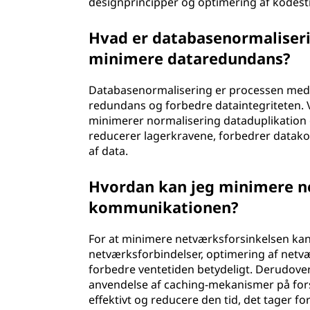
designprincipper og optimering af kodes
Hvad er databasenormaliseri
minimere dataredundans?
Databasenormalisering er processen med a
redundans og forbedre dataintegriteten. 
minimerer normalisering dataduplikation og
reducerer lagerkravene, forbedrer datako
af data.
Hvordan kan jeg minimere ne
kommunikationen?
For at minimere netværksforsinkelsen kan d
netværksforbindelser, optimering af netv
forbedre ventetiden betydeligt. Derudove
anvendelse af caching-mekanismer på fors
effektivt og reducere den tid, det tager fo