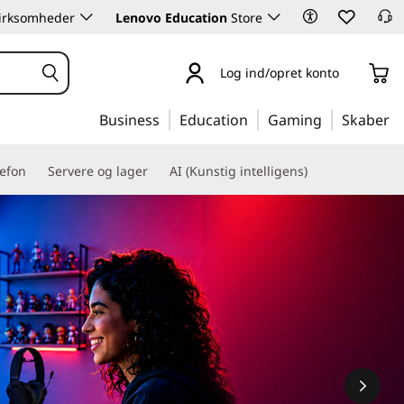
 virksomheder
Lenovo Education
Store
Log ind/opret konto
Business
Education
Gaming
Skaber
lefon
Servere og lager
AI (Kunstig intelligens)