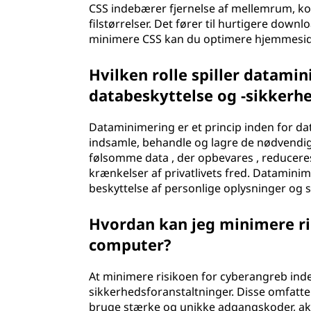
CSS indebærer fjernelse af mellemrum, ko
filstørrelser. Det fører til hurtigere down
minimere CSS kan du optimere hjemmesid
Hvilken rolle spiller datami
databeskyttelse og -sikkerh
Dataminimering er et princip inden for da
indsamle, behandle og lagre de nødvendig
følsomme data , der opbevares , reducere
krænkelser af privatlivets fred. Datamini
beskyttelse af personlige oplysninger og si
Hvordan kan jeg minimere ri
computer?
At minimere risikoen for cyberangreb ind
sikkerhedsforanstaltninger. Disse omfatte
bruge stærke og unikke adgangskoder, akt