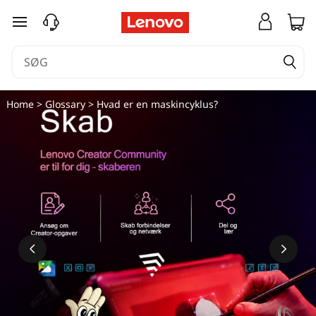
spring til hovedindhold
Home
>
Glossary
> Hvad er en maskincyklus?