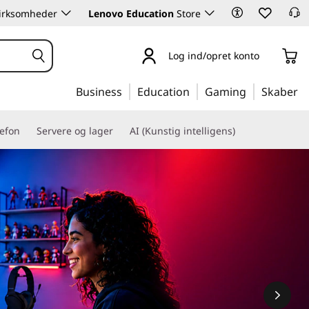
 virksomheder
Lenovo Education
Store
Log ind/opret konto
Business
Education
Gaming
Skaber
lefon
Servere og lager
AI (Kunstig intelligens)