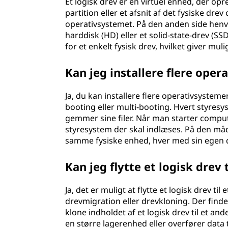
Et logisk drev er en virtuel enhed, der opr
partition eller et afsnit af det fysiske dr
operativsystemet. På den anden side henvis
harddisk (HD) eller et solid-state-drev (SS
for et enkelt fysisk drev, hvilket giver mu
Kan jeg installere flere oper
Ja, du kan installere flere operativsysteme
booting eller multi-booting. Hvert styresys
gemmer sine filer. Når man starter compu
styresystem der skal indlæses. På den må
samme fysiske enhed, hver med sin egen 
Kan jeg flytte et logisk drev 
Ja, det er muligt at flytte et logisk drev t
drevmigration eller drevkloning. Der finde
klone indholdet af et logisk drev til et an
en større lagerenhed eller overfører data 