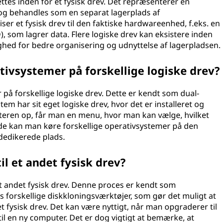
ettes inden for et fysisk drev. Det repræsenterer en
ev og behandles som en separat lagerplads af
er et fysisk drev til den faktiske hardwareenhed, f.eks. en
D), som lagrer data. Flere logiske drev kan eksistere inden
lighed for bedre organisering og udnyttelse af lagerpladsen.
ativsystemer på forskellige logiske drev?
r på forskellige logiske drev. Dette er kendt som dual-
tem har sit eget logiske drev, hvor det er installeret og
teren op, får man en menu, hvor man kan vælge, hvilket
de kan man køre forskellige operativsystemer på den
dedikerede plads.
til et andet fysisk drev?
il et andet fysisk drev. Denne proces er kendt som
s forskellige diskkloningsværktøjer, som gør det muligt at
det fysisk drev. Det kan være nyttigt, når man opgraderer til
til en ny computer. Det er dog vigtigt at bemærke, at