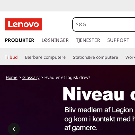
L
o
g
s
p
PRODUKTER
LØSNINGER
TJENESTER
SUPPORT
i
r
i
s
Tilbud
Bærbare computere
Stationære computere
Work
n
g
k
t
Home
>
Glossary
> Hvad er et logisk drev?
i
d
l
h
r
o
v
e
e
d
v
i
n