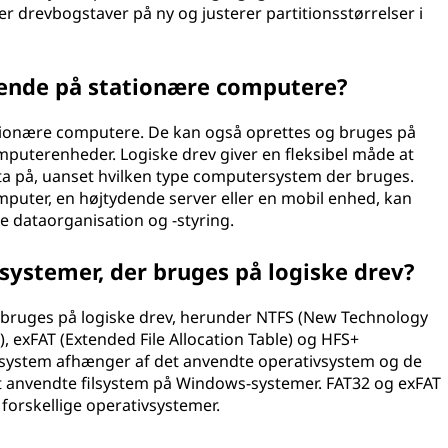
er drevbogstaver på ny og justerer partitionsstørrelser i
kende på stationære computere?
tationære computere. De kan også oprettes og bruges på
uterenheder. Logiske drev giver en fleksibel måde at
ta på, uanset hvilken type computersystem der bruges.
puter, en højtydende server eller en mobil enhed, kan
e dataorganisation og -styring.
lsystemer, der bruges på logiske drev?
is bruges på logiske drev, herunder NTFS (New Technology
2), exFAT (Extended File Allocation Table) og HFS+
 filsystem afhænger af det anvendte operativsystem og de
st anvendte filsystem på Windows-systemer. FAT32 og exFAT
forskellige operativsystemer.