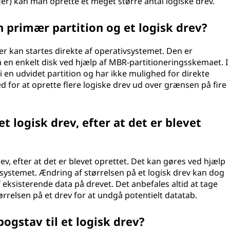
fier) kan man oprette et meget større antal logiske drev.
 primær partition og et logisk drev?
der kan startes direkte af operativsystemet. Den er
å en enkelt disk ved hjælp af MBR-partitioneringsskemaet. I
i en udvidet partition og har ikke mulighed for direkte
ed for at oprette flere logiske drev ud over grænsen på fire
t logisk drev, efter at det er blevet
ev, efter at det er blevet oprettet. Det kan gøres ved hjælp
vsystemet. Ændring af størrelsen på et logisk drev kan dog
f eksisterende data på drevet. Det anbefales altid at tage
rrelsen på et drev for at undgå potentielt datatab.
bogstav til et logisk drev?