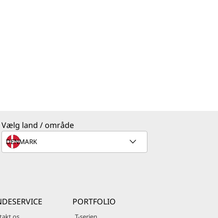
Vælg land / område
DESERVICE
PORTFOLIO
takt os
T-serien