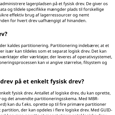
administrere lagerpladsen på et fysisk drev. De giver os
data og tildele specifikke mængder plads til forskellige
 sikre effektiv brug af lagerressourcer og nemt
 inden for hvert drev uafhængigt af hinanden.
ev?
r kaldes partitionering. Partitionering indebærer, at et
hver især kan tildeles som et separat logisk drev. Det kan
værktøjer eller værktøjer, der leveres af operativsystemet,
ioneringsprocessen kan vi angive størrelse, filsystem og
 drev på et enkelt fysisk drev?
enkelt fysisk drev. Antallet af logiske drev, du kan oprette,
ev og det anvendte partitioneringsskema. Med MBR-
) kan du f.eks. oprette op til fire primære partitioner
 partition, der kan opdeles i flere logiske drev. Med GUID-