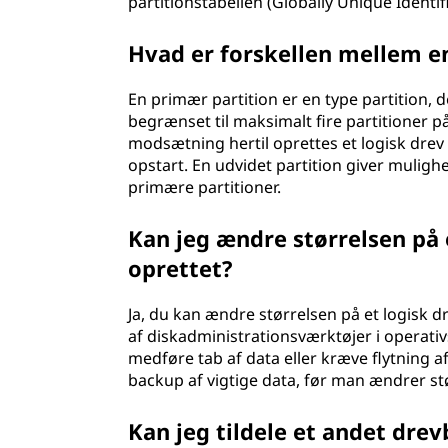
partitionstabellen (Globally Unique Identi
Hvad er forskellen mellem en
En primær partition er en type partition, 
begrænset til maksimalt fire partitioner p
modsætning hertil oprettes et logisk drev 
opstart. En udvidet partition giver muligh
primære partitioner.
Kan jeg ændre størrelsen på e
oprettet?
Ja, du kan ændre størrelsen på et logisk dr
af diskadministrationsværktøjer i operati
medføre tab af data eller kræve flytning a
backup af vigtige data, før man ændrer stø
Kan jeg tildele et andet drev