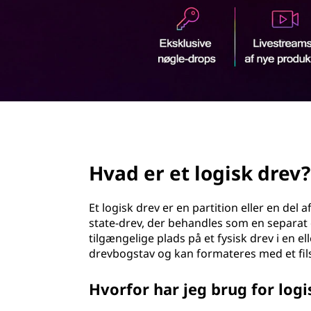
d
h
o
l
d
page hero 2/3
Hvad er et logisk drev?
Et logisk drev er en partition eller en del a
state-drev, der behandles som en separat
tilgængelige plads på et fysisk drev i en el
drevbogstav og kan formateres med et filsy
Hvorfor har jeg brug for log