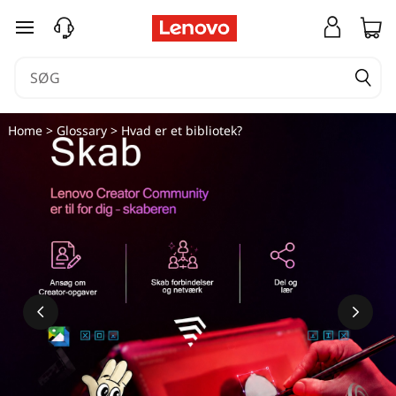
spring til hovedindhold
Home
>
Glossary
> Hvad er et bibliotek?