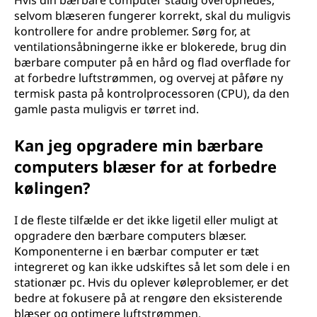
Hvis din bærbare computer stadig overophedes,
selvom blæseren fungerer korrekt, skal du muligvis
kontrollere for andre problemer. Sørg for, at
ventilationsåbningerne ikke er blokerede, brug din
bærbare computer på en hård og flad overflade for
at forbedre luftstrømmen, og overvej at påføre ny
termisk pasta på kontrolprocessoren (CPU), da den
gamle pasta muligvis er tørret ind.
Kan jeg opgradere min bærbare
computers blæser for at forbedre
kølingen?
I de fleste tilfælde er det ikke ligetil eller muligt at
opgradere den bærbare computers blæser.
Komponenterne i en bærbar computer er tæt
integreret og kan ikke udskiftes så let som dele i en
stationær pc. Hvis du oplever køleproblemer, er det
bedre at fokusere på at rengøre den eksisterende
blæser og optimere luftstrømmen.