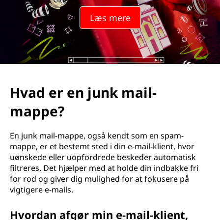
n
Læs mere
k
m
a
i
Hvad er en junk mail-
l
mappe?
-
En junk mail-mappe, også kendt som en spam-
m
mappe, er et bestemt sted i din e-mail-klient, hvor
uønskede eller uopfordrede beskeder automatisk
a
filtreres. Det hjælper med at holde din indbakke fri
for rod og giver dig mulighed for at fokusere på
p
vigtigere e-mails.
p
Hvordan afgør min e-mail-klient,