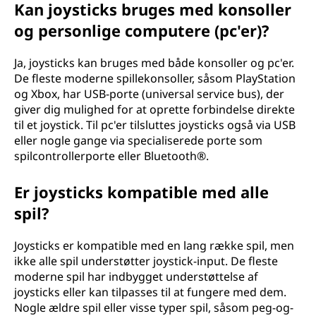
Kan joysticks bruges med konsoller
og personlige computere (pc'er)?
Ja, joysticks kan bruges med både konsoller og pc'er.
De fleste moderne spillekonsoller, såsom PlayStation
og Xbox, har USB-porte (universal service bus), der
giver dig mulighed for at oprette forbindelse direkte
til et joystick. Til pc'er tilsluttes joysticks også via USB
eller nogle gange via specialiserede porte som
spilcontrollerporte eller Bluetooth®.
Er joysticks kompatible med alle
spil?
Joysticks er kompatible med en lang række spil, men
ikke alle spil understøtter joystick-input. De fleste
moderne spil har indbygget understøttelse af
joysticks eller kan tilpasses til at fungere med dem.
Nogle ældre spil eller visse typer spil, såsom peg-og-