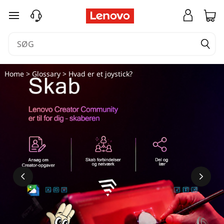
spring til hovedindhold
Home
>
Glossary
> Hvad er et joystick?