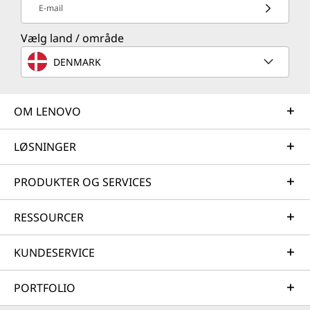
E-mail
Vælg land / område
DENMARK
OM LENOVO
LØSNINGER
PRODUKTER OG SERVICES
RESSOURCER
KUNDESERVICE
PORTFOLIO