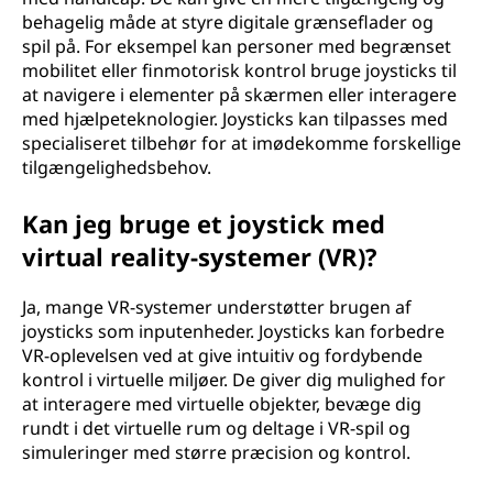
behagelig måde at styre digitale grænseflader og
spil på. For eksempel kan personer med begrænset
mobilitet eller finmotorisk kontrol bruge joysticks til
at navigere i elementer på skærmen eller interagere
med hjælpeteknologier. Joysticks kan tilpasses med
specialiseret tilbehør for at imødekomme forskellige
tilgængelighedsbehov.
Kan jeg bruge et joystick med
virtual reality-systemer (VR)?
Ja, mange VR-systemer understøtter brugen af
joysticks som inputenheder. Joysticks kan forbedre
VR-oplevelsen ved at give intuitiv og fordybende
kontrol i virtuelle miljøer. De giver dig mulighed for
at interagere med virtuelle objekter, bevæge dig
rundt i det virtuelle rum og deltage i VR-spil og
simuleringer med større præcision og kontrol.