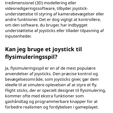
tredimensionel (3D) modellering eller
videoredigeringssoftware, tilbyder joystick-
understøttelse til styring af kamerabevægelser eller
andre funktioner. Det er dog vigtigt at kontrollere,
om den software, du bruger, har indbygget
understøttelse af joysticks eller tillader tilpasning af
inputenheder.
Kan jeg bruge et joystick til
flysimuleringsspil?
Ja, flysimuleringsspil er en af de mest populære
anvendelser af joysticks. Den præcise kontrol og
bevægelsesområde, som joysticks giver, gør dem
ideelle til at simulere oplevelsen af at styre et fly.
Flight sticks, der er specielt designet til flysimulering,
kommer ofte med ekstra funktioner som
gashåndtag og programmerbare knapper for at
forbedre realismen og fordybelsen i gameplayet.