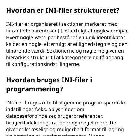
g
Hvordan er INI-filer struktureret?
s
INI-filer er organiseret i sektioner, markeret med
firkantede parenteser [ ], efterfulgt af nøgleværdipar.
f
Hvert nøgle-værdipar består af en unik identifikator,
kaldet en nøgle, efterfulgt af et lighedstegn = og den
i
tilhørende værdi. Sektionerne og nøglerne giver en
hierarkisk struktur til at kategorisere og få adgang
l
til konfigurationsindstillingerne.
(
Hvordan bruges INI-filer i
I
programmering?
N
INI-filer bruges ofte til at gemme programspecifikke
indstillinger, f.eks. oplysninger om
I
databaseforbindelser, brugerpræferencer,
brugerfladekonfigurationer og meget mere. De
)
giver et letlæseligt og redigerbart format til lagring