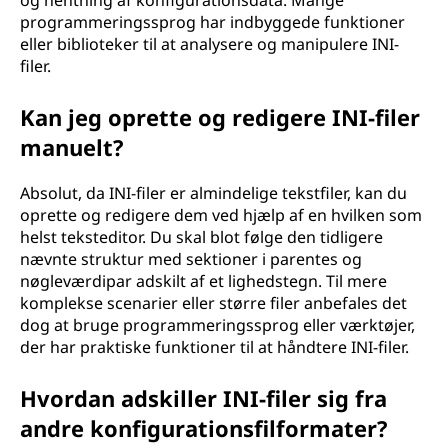
?
og hentning af konfigurationsdata. Mange
programmeringssprog har indbyggede funktioner
eller biblioteker til at analysere og manipulere INI-
filer.
Kan jeg oprette og redigere INI-filer
manuelt?
Absolut, da INI-filer er almindelige tekstfiler, kan du
oprette og redigere dem ved hjælp af en hvilken som
helst teksteditor. Du skal blot følge den tidligere
nævnte struktur med sektioner i parentes og
nøgleværdipar adskilt af et lighedstegn. Til mere
komplekse scenarier eller større filer anbefales det
dog at bruge programmeringssprog eller værktøjer,
der har praktiske funktioner til at håndtere INI-filer.
Hvordan adskiller INI-filer sig fra
andre konfigurationsfilformater?