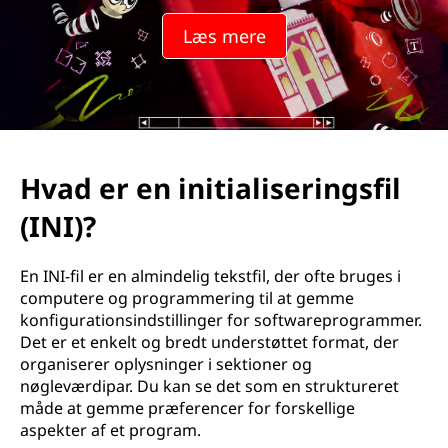
i
Læs mere
t
i
a
l
Hvad er en initialiseringsfil
i
(INI)?
s
En INI-fil er en almindelig tekstfil, der ofte bruges i
e
computere og programmering til at gemme
konfigurationsindstillinger for softwareprogrammer.
r
Det er et enkelt og bredt understøttet format, der
organiserer oplysninger i sektioner og
i
nøgleværdipar. Du kan se det som en struktureret
måde at gemme præferencer for forskellige
n
aspekter af et program.