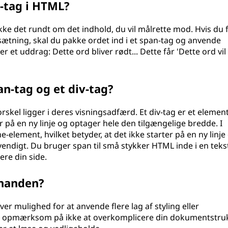
-tag i HTML?
kke det rundt om det indhold, du vil målrette mod. Hvis du f
 sætning, skal du pakke ordet ind i et span-tag og anvende
er et uddrag: Dette ord bliver rødt... Dette får 'Dette ord vi
an-tag og et div-tag?
skel ligger i deres visningsadfærd. Et div-tag er et elemen
er på en ny linje og optager hele den tilgængelige bredde. I
e-element, hvilket betyder, at det ikke starter på en ny linje
digt. Du bruger span til små stykker HTML inde i en tekst
rere din side.
inanden?
ver mulighed for at anvende flere lag af styling eller
dog opmærksom på ikke at overkomplicere din dokumentstruk