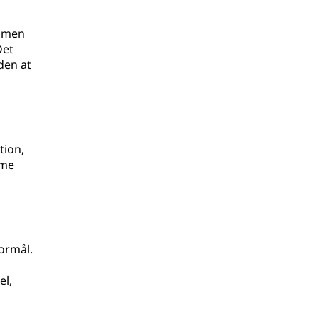
, men
Det
den at
tion,
mme
formål.
el,