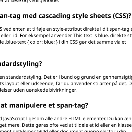
r at læse og vedligeholde.
an-tag med cascading style sheets (CSS)?
ved enten at tilføje en style-attribut direkte i dit span-tag e
 eller -id. For eksempel anvender This text is blue. direkte st
e .blue-text { color: blue; } i din CSS gør det samme via et
ndardstyling?
n standardstyling. Det er i bund og grund en gennemsigti
s layout eller udseende, før du anvender stilarter på det. 
endelser uden uønskede bivirkninger.
l at manipulere et span-tag?
d JavaScript ligesom alle andre HTML-elementer. Du kan æn
et mere. Dette gøres ofte ved at tildele et id eller en klasse 
ment.getElementById eller document.querySelector i din