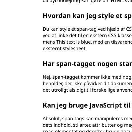
da dyb indlejring kan gøre din HTML svæ
Hvordan kan jeg style et sp
Du kan style et span-tag ved hjælp af CSS 
ved at linke det til en ekstern CSS-klasse
mens This text is blue. med en tilsvarend
eksternt stylesheet.
Har span-tagget nogen sta
Nej, span-tagget kommer ikke med noge
beholder, der ikke påvirker dit dokument
det utroligt alsidigt til forskellige anv
Kan jeg bruge JavaScript ti
Absolut, span-tags kan manipuleres me
dets indhold, stilarter, attributter og meg
span-elementet og derefter bruge docu