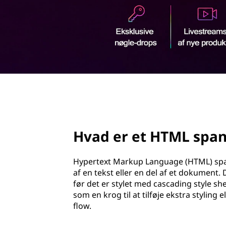
M
d
L
h
o
s
l
d
p
a
page hero 2/3
n
-
Hvad er et HTML span
t
Hypertext Markup Language (HTML) span-t
a
af en tekst eller en del af et dokument. D
før det er stylet med cascading style sh
g
som en krog til at tilføje ekstra styli
flow.
?