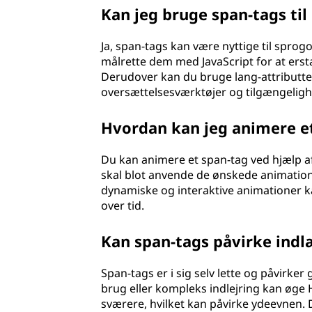
Kan jeg bruge span-tags ti
Ja, span-tags kan være nyttige til sprog
målrette dem med JavaScript for at ers
Derudover kan du bruge lang-attributten 
oversættelsesværktøjer og tilgængeligh
Hvordan kan jeg animere e
Du kan animere et span-tag ved hjælp af
skal blot anvende de ønskede animations
dynamiske og interaktive animationer k
over tid.
Kan span-tags påvirke indl
Span-tags er i sig selv lette og påvirke
brug eller kompleks indlejring kan øge
sværere, hvilket kan påvirke ydeevnen. De