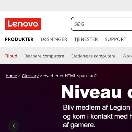
H
v
a
s
p
PRODUKTER
LØSNINGER
TJENESTER
SUPPORT
d
r
i
e
Tilbud
Bærbare computere
Stationære computere
Work
n
g
r
t
Home
>
Glossary
> Hvad er et HTML span-tag?
i
e
l
h
t
o
v
H
e
d
T
i
n