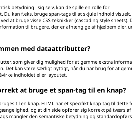
sk betydning i sig selv, kan de spille en rolle for
 Du kan f.eks. bruge span-tags til at skjule indhold visuelt
ved at bruge visse CSS-teknikker (cascading style sheets). 
nformation til brugere, der er afhængige af hjælpemidler, u
ammen med dataattributter?
utter, som giver dig mulighed for at gemme ekstra informa
n. Det kan være særligt nyttigt, når du har brug for at ge
åvirke indholdet eller layoutet.
rrekt at bruge et span-tag til en knap?
ruges til en knap. HTML har et specifikt knap-tag til dette 
lgængelighed, og at din side opfører sig korrekt på tværs af
-tags mangler den semantiske betydning og standardopførs