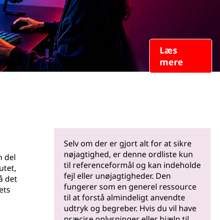
Læs
mere
Selv om der er gjort alt for at sikre
nøjagtighed, er denne ordliste kun
n del
til referenceformål og kan indeholde
utet,
fejl eller unøjagtigheder. Den
å det
fungerer som en generel ressource
ets
til at forstå almindeligt anvendte
udtryk og begreber. Hvis du vil have
præcise oplysninger eller hjælp til