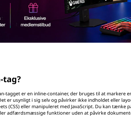
-tag?
agget er en inline-container, der bruges til at markere e
et er usynligt i sig selv og påvirker ikke indholdet eller layo
eets (CSS) eller manipuleret med JavaScript. Du kan tænke p
ng eller adfærdsmæssige funktioner uden at påvirke dokument