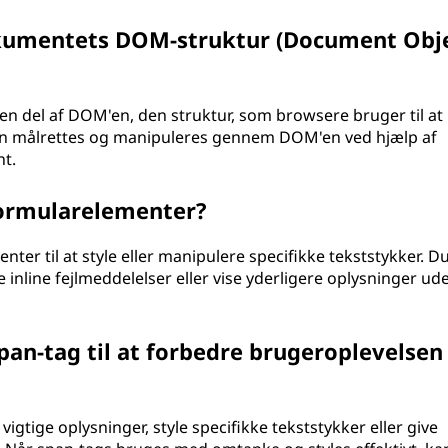
dokumentets DOM-struktur (Document Obj
r en del af DOM'en, den struktur, som browsere bruger til at
an målrettes og manipuleres gennem DOM'en ved hjælp af
nt.
formularelementer?
nter til at style eller manipulere specifikke tekststykker. D
ive inline fejlmeddelelser eller vise yderligere oplysninger ud
pan-tag til at forbedre brugeroplevelsen
igtige oplysninger, style specifikke tekststykker eller give