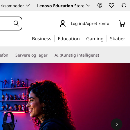
 virksomheder
Lenovo Education
Store
Log ind/opret konto
Business
Education
Gaming
Skaber
lefon
Servere og lager
AI (Kunstig intelligens)