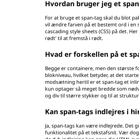
Hvordan bruger jeg et span
For at bruge et span-tag skal du blot pa
vil ændre farven på et bestemt ord i en
cascading style sheets (CSS) på det. Her 
rødt' til at fremstå i rødt.
Hvad er forskellen på et sp
Begge er containere, men den største for
blokniveau, hvilket betyder, at det start
modsætning hertil er et span-tag et inlin
kun optager så meget bredde som nødven
og div til større stykker og til at struktu
Kan span-tags indlejres i h
Ja, span-tags kan være indlejrede. Det gi
funktionalitet på et tekstafsnit. Vær 