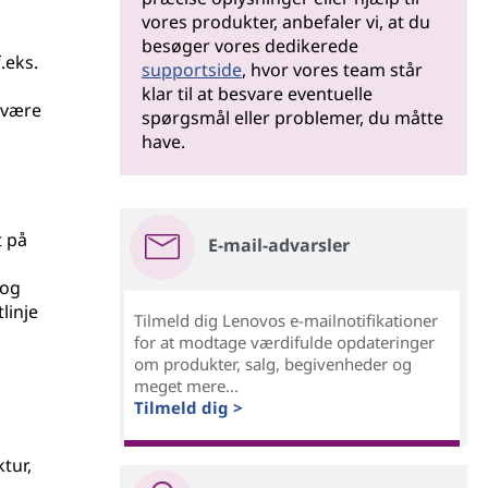
vores produkter, anbefaler vi, at du
besøger vores dedikerede
.eks.
supportside
, hvor vores team står
klar til at besvare eventuelle
l være
spørgsmål eller problemer, du måtte
have.
t på
E-mail-advarsler
 og
linje
Tilmeld dig Lenovos e-mailnotifikationer
for at modtage værdifulde opdateringer
om produkter, salg, begivenheder og
meget mere...
Tilmeld dig >
tur,