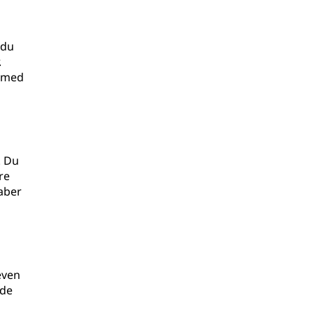
 du
.
r med
. Du
re
aber
even
jde