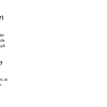
r)
ler
 de
 på
?
r, at
n