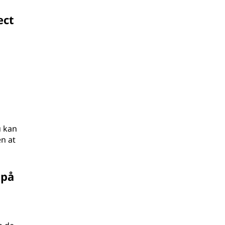
ect
u kan
en at
 på