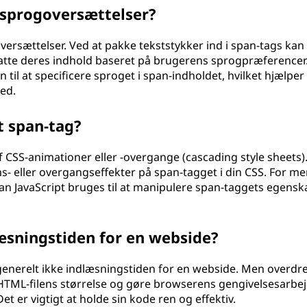
l sprogoversættelser?
oversættelser. Ved at pakke tekststykker ind i span-tags kan
tatte deres indhold baseret på brugerens sprogpræferencer
til at specificere sproget i span-indholdet, hvilket hjælpe
ed.
t span-tag?
 CSS-animationer eller -overgange (cascading style sheets)
- eller overgangseffekter på span-tagget i din CSS. For me
an JavaScript bruges til at manipulere span-taggets egensk
æsningstiden for en webside?
r generelt ikke indlæsningstiden for en webside. Men overdr
 HTML-filens størrelse og gøre browserens gengivelsesarbe
t er vigtigt at holde sin kode ren og effektiv.