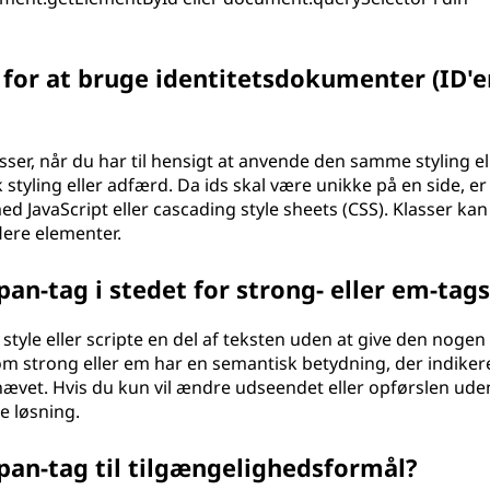
 for at bruge identitetsdokumenter (ID'e
asser, når du har til hensigt at anvende den samme styling el
k styling eller adfærd. Da ids skal være unikke på en side, er
ed JavaScript eller cascading style sheets (CSS). Klasser kan
lere elementer.
pan-tag i stedet for strong- eller em-tags
style eller scripte en del af teksten uden at give den nogen
m strong eller em har en semantisk betydning, der indikere
mhævet. Hvis du kun vil ændre udseendet eller opførslen ude
ge løsning.
pan-tag til tilgængelighedsformål?