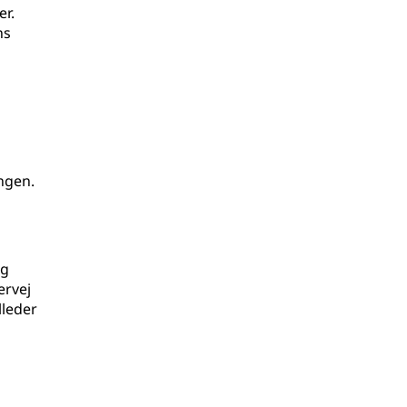
er.
ns
ingen.
og
ervej
lleder