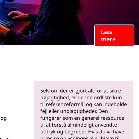
Læs
mere
Selv om der er gjort alt for at sikre
nøjagtighed, er denne ordliste kun
til referenceformål og kan indeholde
fejl eller unøjagtigheder. Den
 og
fungerer som en generel ressource
til at forstå almindeligt anvendte
udtryk og begreber. Hvis du vil have
præcise oplysninger eller hjælp til