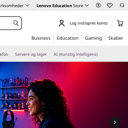
 virksomheder
Lenovo Education
Store
Log ind/opret konto
Business
Education
Gaming
Skaber
lefon
Servere og lager
AI (Kunstig intelligens)