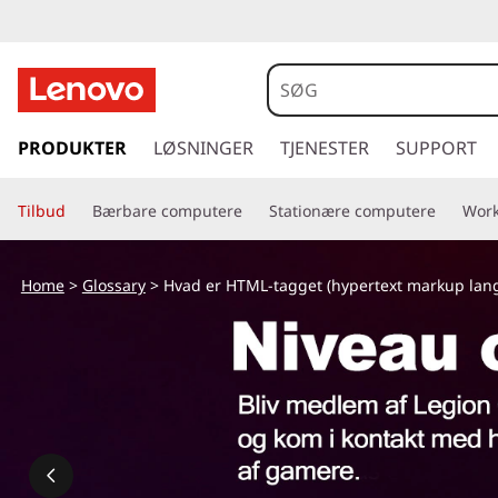
H
v
a
s
p
PRODUKTER
LØSNINGER
TJENESTER
SUPPORT
d
r
i
e
Tilbud
Bærbare computere
Stationære computere
Work
n
g
r
t
Home
>
Glossary
> Hvad er HTML-tagget (hypertext markup la
i
H
l
h
T
o
v
M
e
d
L
i
n