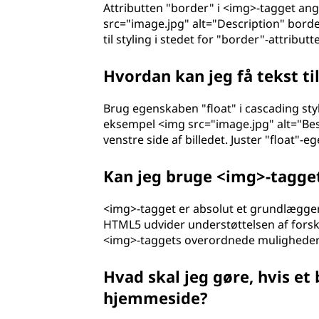
Attributten "border" i <img>-tagget an
src="image.jpg" alt="Description" borde
til styling i stedet for "border"-attribu
Hvordan kan jeg få tekst ti
Brug egenskaben "float" i cascading style 
eksempel <img src="image.jpg" alt="Beskriv
venstre side af billedet. Juster "float"
Kan jeg bruge <img>-tagge
<img>-tagget er absolut et grundlæggen
HTML5 udvider understøttelsen af forske
<img>-taggets overordnede muligheder
Hvad skal jeg gøre, hvis et 
hjemmeside?