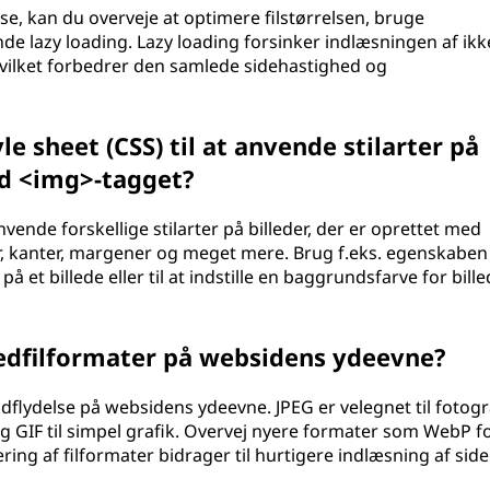
læse, kan du overveje at optimere filstørrelsen, bruge
 lazy loading. Lazy loading forsinker indlæsningen af ikk
, hvilket forbedrer den samlede sidehastighed og
e sheet (CSS) til at anvende stilarter på
ed <img>-tagget?
vende forskellige stilarter på billeder, der er oprettet med
, kanter, margener og meget mere. Brug f.eks. egenskaben
å et billede eller til at indstille en baggrundsfarve for bille
lledfilformater på websidens ydeevne?
ndflydelse på websidens ydeevne. JPEG er velegnet til fotogra
 GIF til simpel grafik. Overvej nyere formater som WebP f
ng af filformater bidrager til hurtigere indlæsning af sider