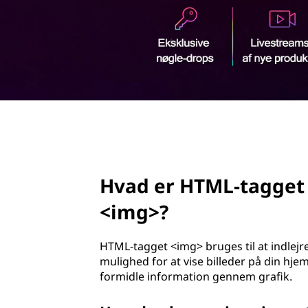
-
d
t
h
o
a
l
d
g
g
page hero 2/3
e
t
Hvad er HTML-tagget
(
<img>?
h
HTML-tagget <img> bruges til at indlejre
y
mulighed for at vise billeder på din hje
formidle information gennem grafik.
p