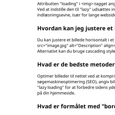
Attributten "loading" i <img>-tagget an
Ved at indstille den til "lazy" udsættes i
indlæsningsevne, især for lange websider
Hvordan kan jeg justere et b
Du kan justere et billede horisontalt i e
src="image.jpg" alt="Description" align="
Alternativt kan du bruge cascading style 
Hvad er de bedste metoder t
Optimer billeder til nettet ved at kompr
søgemaskineoptimering (SEO), angiv bill
"lazy loading" for at forbedre sidens ydee
på din hjemmeside.
Hvad er formålet med "bord