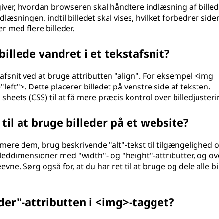
giver, hvordan browseren skal håndtere indlæsning af billed
ndlæsningen, indtil billedet skal vises, hvilket forbedrer side
 med flere billeder.
illede vandret i et tekstafsnit?
t afsnit ved at bruge attributten "align". For eksempel <img
left">. Dette placerer billedet på venstre side af teksten.
sheets (CSS) til at få mere præcis kontrol over billedjuster
il at bruge billeder på et website?
imere dem, brug beskrivende "alt"-tekst til tilgængelighed 
eddimensioner med "width"- og "height"-attributter, og ov
vne. Sørg også for, at du har ret til at bruge og dele alle bi
er"-attributten i <img>-tagget?