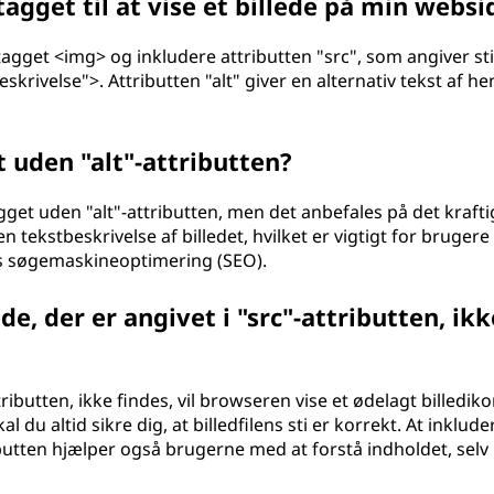
gget til at vise et billede på min websi
e tagget <img> og inkludere attributten "src", som angiver sti
eskrivelse">. Attributten "alt" giver en alternativ tekst af h
 uden "alt"-attributten?
get uden "alt"-attributten, men det anbefales på det krafti
en tekstbeskrivelse af billedet, hvilket er vigtigt for bruger
s søgemaskineoptimering (SEO).
de, der er angivet i "src"-attributten, ikk
ttributten, ikke findes, vil browseren vise et ødelagt billediko
du altid sikre dig, at billedfilens sti er korrekt. At inklude
ributten hjælper også brugerne med at forstå indholdet, selv 