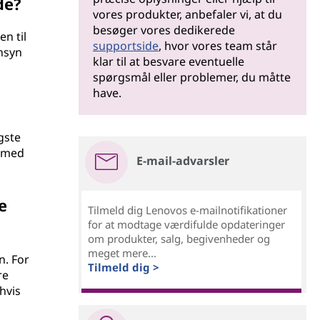
de?
vores produkter, anbefaler vi, at du
besøger vores dedikerede
en til
supportside
, hvor vores team står
ensyn
klar til at besvare eventuelle
spørgsmål eller problemer, du måtte
have.
gste
e med
E-mail-advarsler
e
Tilmeld dig Lenovos e-mailnotifikationer
for at modtage værdifulde opdateringer
om produkter, salg, begivenheder og
meget mere...
n. For
Tilmeld dig >
re
hvis