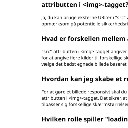
attributten i <img>-tagget
?
Ja, du kan bruge eksterne URL'er i "src"-a
opmærksom på potentielle sikkerhedsrisici
Hvad er forskellen mellem a
"src"-attributten i <img>-tagget angiver
for at angive flere kilder til forskellig
vælge det bedst egnede billede baseret
Hvordan kan jeg skabe et r
For at gøre et billede responsivt skal 
attributten i <img>-tagget. Det sikrer, a
tilpasser sig forskellige skærmstørrelser
Hvilken rolle spiller "loadi