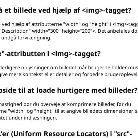
 et billede ved hjælp af <img>-tagget?
e ved hjælp af attributterne "width" og "height" i <img>-tag
"Description" width="300" height="200">. Det anbefales do
at undgå forvrængning.
e"-attributten i <img>-tagget?
 yderligere oplysninger om billedet, når brugerne holder mu
 give mere kontekst eller detaljer og forbedre brugeroplevel
ide til at loade hurtigere med billeder?
astighed bør du overveje at komprimere billeder, før du
 "width" og "height" til at angive billedets dimensioner, s
utet under indlæsningen.
er (Uniform Resource Locators) i "src"-