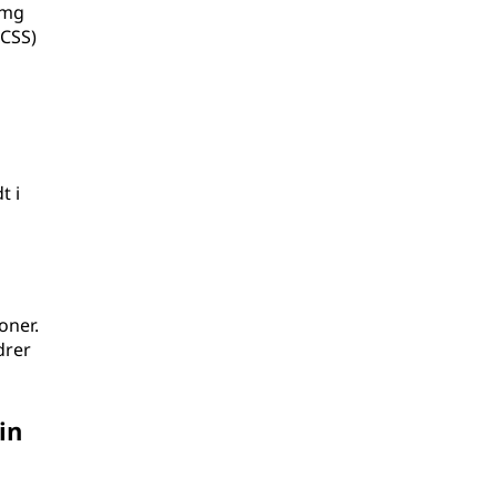
img
(CSS)
t i
oner.
drer
in