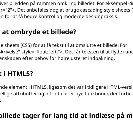
giver bredden på rammen omkring billedet. For eksempel <
r="2">. Det anbefales dog at bruge cascading style sheets 
tten for at få bedre kontrol og moderne designpraksis.
l at ombryde et billede?
sheets (CSS) for at få tekst til at omslutte et billede. For
else" style="float: left;">. Det får teksten til at flyde rund
-egenskaben efter behov for højrejusteret indpakning.
t i HTML5?
de element i HTML5, ligesom det var i tidligere HTML-versi
llige attributter og introducerer nye funktioner, der forbe
.
billede tager for lang tid at indlæse på m