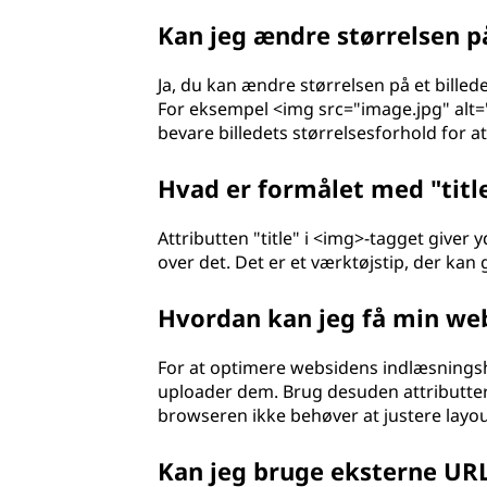
u
Kan jeg ændre størrelsen på
p
Ja, du kan ændre størrelsen på et billed
l
For eksempel <img src="image.jpg" alt=
bevare billedets størrelsesforhold for 
a
Hvad er formålet med "titl
n
g
Attributten "title" i <img>-tagget giver
over det. Det er et værktøjstip, der kan
u
Hvordan kan jeg få min webs
a
For at optimere websidens indlæsningsh
g
uploader dem. Brug desuden attributterne
browseren ikke behøver at justere layo
e
Kan jeg bruge eksterne URL'
)