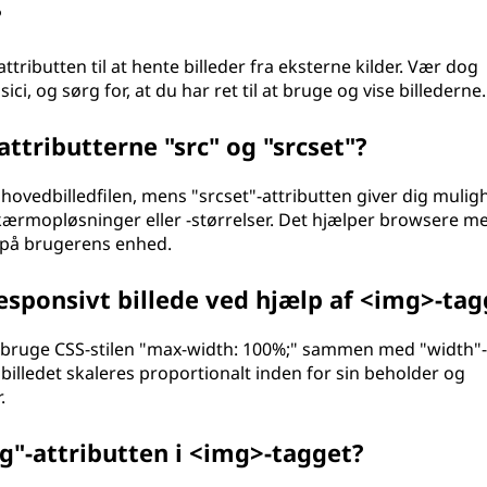
?
ttributten til at hente billeder fra eksterne kilder. Vær dog
, og sørg for, at du har ret til at bruge og vise billederne.
ttributterne "src" og "srcset"?
 hovedbilledfilen, mens "srcset"-attributten giver dig mulig
e skærmopløsninger eller -størrelser. Det hjælper browsere m
 på brugerens enhed.
esponsivt billede ved hjælp af <img>-tag
du bruge CSS-stilen "max-width: 100%;" sammen med "width"-
t billedet skaleres proportionalt inden for sin beholder og
.
ng"-attributten i <img>-tagget?