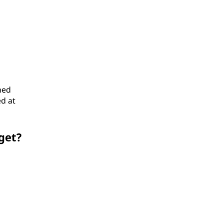
hed
ed at
get?