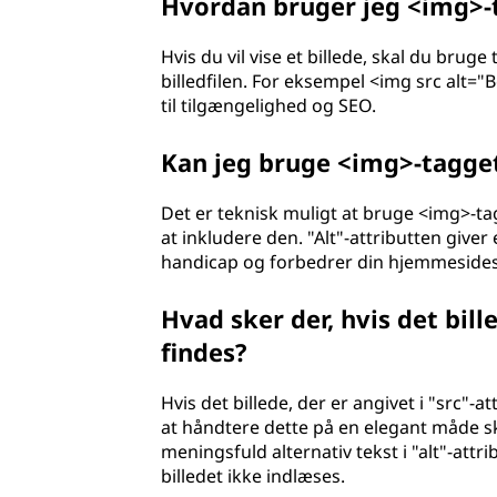
Hvordan bruger jeg <img>-ta
e
Hvis du vil vise et billede, skal du brug
r
billedfilen. For eksempel <img src alt="B
til tilgængelighed og SEO.
t
Kan jeg bruge <img>-tagget
e
x
Det er teknisk muligt at bruge <img>-tag
at inkludere den. "Alt"-attributten giver 
t
handicap og forbedrer din hjemmeside
m
Hvad sker der, hvis det bille
findes?
a
r
Hvis det billede, der er angivet i "src"-a
at håndtere dette på en elegant måde skal 
k
meningsfuld alternativ tekst i "alt"-att
billedet ikke indlæses.