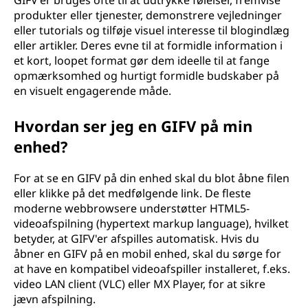
GIFV'er bruges ofte til at udtrykke følelser, fremvise
produkter eller tjenester, demonstrere vejledninger
eller tutorials og tilføje visuel interesse til blogindlæg
eller artikler. Deres evne til at formidle information i
et kort, loopet format gør dem ideelle til at fange
opmærksomhed og hurtigt formidle budskaber på
en visuelt engagerende måde.
Hvordan ser jeg en GIFV på min
enhed?
For at se en GIFV på din enhed skal du blot åbne filen
eller klikke på det medfølgende link. De fleste
moderne webbrowsere understøtter HTML5-
videoafspilning (hypertext markup language), hvilket
betyder, at GIFV'er afspilles automatisk. Hvis du
åbner en GIFV på en mobil enhed, skal du sørge for
at have en kompatibel videoafspiller installeret, f.eks.
video LAN client (VLC) eller MX Player, for at sikre
jævn afspilning.