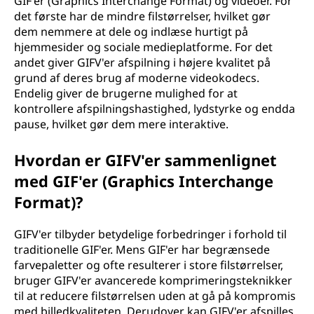
GIF'er (Graphics Interchange Format) og videoer. For
det første har de mindre filstørrelser, hvilket gør
dem nemmere at dele og indlæse hurtigt på
hjemmesider og sociale medieplatforme. For det
andet giver GIFV'er afspilning i højere kvalitet på
grund af deres brug af moderne videokodecs.
Endelig giver de brugerne mulighed for at
kontrollere afspilningshastighed, lydstyrke og endda
pause, hvilket gør dem mere interaktive.
Hvordan er GIFV'er sammenlignet
med GIF'er (Graphics Interchange
Format)?
GIFV'er tilbyder betydelige forbedringer i forhold til
traditionelle GIF'er. Mens GIF'er har begrænsede
farvepaletter og ofte resulterer i store filstørrelser,
bruger GIFV'er avancerede komprimeringsteknikker
til at reducere filstørrelsen uden at gå på kompromis
med billedkvaliteten. Derudover kan GIFV'er afspilles