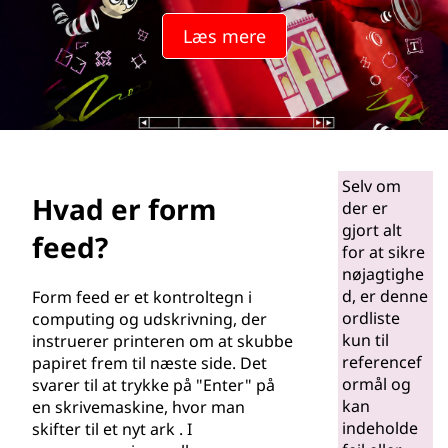
f
Læs mere
e
e
d
?
Selv om
Hvad er form
der er
gjort alt
feed?
for at sikre
nøjagtighe
d, er denne
Form feed er et kontroltegn i
ordliste
computing og udskrivning, der
kun til
instruerer printeren om at skubbe
referencef
papiret frem til næste side. Det
ormål og
svarer til at trykke på "Enter" på
kan
en skrivemaskine, hvor man
indeholde
skifter til et nyt ark . I