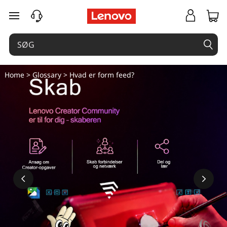
H
spring til hovedindhold
v
a
d
Home
>
Glossary
> Hvad er form feed?
e
r
f
o
r
m