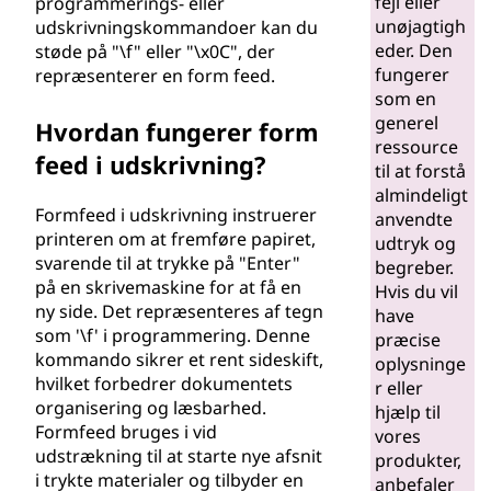
fejl eller
programmerings- eller
unøjagtigh
udskrivningskommandoer kan du
eder. Den
støde på "\f" eller "\x0C", der
fungerer
repræsenterer en form feed.
som en
generel
Hvordan fungerer form
ressource
feed i udskrivning?
til at forstå
almindeligt
Formfeed i udskrivning instruerer
anvendte
printeren om at fremføre papiret,
udtryk og
svarende til at trykke på "Enter"
begreber.
på en skrivemaskine for at få en
Hvis du vil
ny side. Det repræsenteres af tegn
have
som '\f' i programmering. Denne
præcise
kommando sikrer et rent sideskift,
oplysninge
hvilket forbedrer dokumentets
r eller
organisering og læsbarhed.
hjælp til
Formfeed bruges i vid
vores
udstrækning til at starte nye afsnit
produkter,
i trykte materialer og tilbyder en
anbefaler