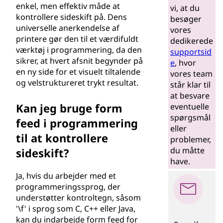
enkel, men effektiv måde at
vi, at du
kontrollere sideskift på. Dens
besøger
universelle anerkendelse af
vores
printere gør den til et værdifuldt
dedikerede
værktøj i programmering, da den
supportsid
sikrer, at hvert afsnit begynder på
e
, hvor
en ny side for et visuelt tiltalende
vores team
og velstruktureret trykt resultat.
står klar til
at besvare
Kan jeg bruge form
eventuelle
spørgsmål
feed i programmering
eller
til at kontrollere
problemer,
du måtte
sideskift?
have.
Ja, hvis du arbejder med et
programmeringssprog, der
understøtter kontroltegn, såsom
'\f' i sprog som C, C++ eller Java,
kan du indarbejde form feed for