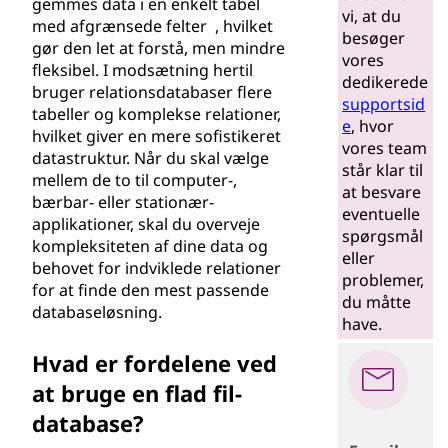
gemmes data i en enkelt tabel
vi, at du
med afgrænsede felter , hvilket
besøger
gør den let at forstå, men mindre
vores
fleksibel. I modsætning hertil
dedikerede
bruger relationsdatabaser flere
supportsid
tabeller og komplekse relationer,
e
, hvor
hvilket giver en mere sofistikeret
vores team
datastruktur. Når du skal vælge
står klar til
mellem de to til computer-,
at besvare
bærbar- eller stationær-
eventuelle
applikationer, skal du overveje
spørgsmål
kompleksiteten af dine data og
eller
behovet for indviklede relationer
problemer,
for at finde den mest passende
du måtte
databaseløsning.
have.
Hvad er fordelene ved
at bruge en flad fil-
database?