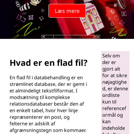
a
Læs mere
d
f
i
l
Selv om
Hvad er en flad fil?
?
der er
gjort alt
for at sikre
En flad fil i databehandling er en
nøjagtighe
strømlinet database, der er gemt i
d, er denne
et almindeligt tekstfilformat. I
ordliste
modsætning til komplekse
kun til
relationsdatabaser består den af
referencef
en enkelt tabel, hvor hver linje
ormål og
repræsenterer en post, og
kan
felterne er adskilt af
indeholde
afgrænsningstegn som kommaer.