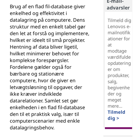
E-mail-
Brug af en flad fil-database giver
advarsler
enkelhed og effektivitet i
datalagring på computere. Dens
Tilmeld dig
struktur med en enkelt tabel gør
Lenovos e-
mailnotifik
den let at forstå og implementere,
ationer for
hvilket er ideelt til små projekter.
at
Hentning af data bliver ligetil,
modtage
hvilket minimerer behovet for
værdifulde
komplekse forespørgsler.
opdatering
Fordelene gælder også for
er om
bærbare og stationære
produkter,
computere, hvor de giver en
salg,
letvægtsløsning til opgaver, der
begivenhe
ikke kræver indviklede
der og
meget
datarelationer. Samlet set gør
mere...
enkelheden i en flad fil-database
Tilmeld
den til et praktisk valg, især til
dig >
computerscenarier med enkle
datalagringsbehov.