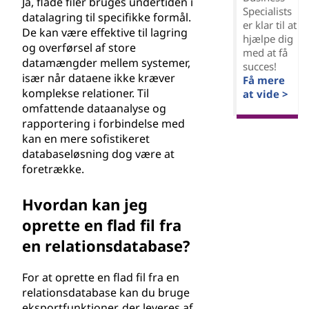
Ja, flade filer bruges undertiden i
Specialists
datalagring til specifikke formål.
er klar til at
De kan være effektive til lagring
hjælpe dig
og overførsel af store
med at få
datamængder mellem systemer,
succes!
især når dataene ikke kræver
Få mere
komplekse relationer. Til
at vide >
omfattende dataanalyse og
rapportering i forbindelse med
kan en mere sofistikeret
databaseløsning dog være at
foretrække.
Hvordan kan jeg
oprette en flad fil fra
en relationsdatabase?
For at oprette en flad fil fra en
relationsdatabase kan du bruge
eksportfunktioner, der leveres af