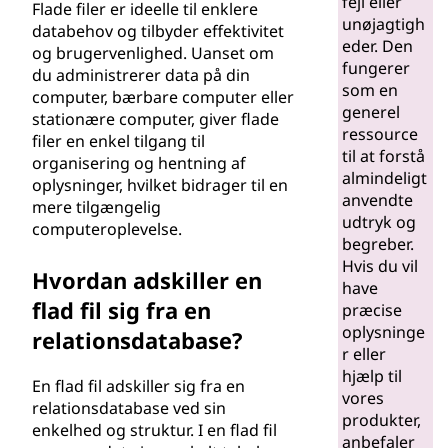
fejl eller
Flade filer er ideelle til enklere
unøjagtigh
databehov og tilbyder effektivitet
eder. Den
og brugervenlighed. Uanset om
fungerer
du administrerer data på din
som en
computer, bærbare computer eller
generel
stationære computer, giver flade
ressource
filer en enkel tilgang til
til at forstå
organisering og hentning af
almindeligt
oplysninger, hvilket bidrager til en
anvendte
mere tilgængelig
udtryk og
computeroplevelse.
begreber.
Hvis du vil
Hvordan adskiller en
have
flad fil sig fra en
præcise
oplysninge
relationsdatabase?
r eller
hjælp til
En flad fil adskiller sig fra en
vores
relationsdatabase ved sin
produkter,
enkelhed og struktur. I en flad fil
anbefaler