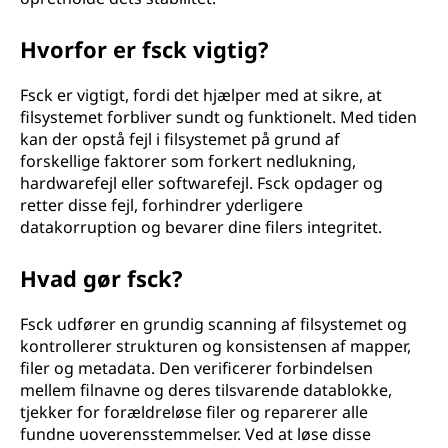
i
Hvorfor er fsck vigtig?
s
Fsck er vigtigt, fordi det hjælper med at sikre, at
t
filsystemet forbliver sundt og funktionelt. Med tiden
kan der opstå fejl i filsystemet på grund af
e
forskellige faktorer som forkert nedlukning,
hardwarefejl eller softwarefejl. Fsck opdager og
n
retter disse fejl, forhindrer yderligere
datakorruption og bevarer dine filers integritet.
s
Hvad gør fsck?
k
o
Fsck udfører en grundig scanning af filsystemet og
kontrollerer strukturen og konsistensen af mapper,
n
filer og metadata. Den verificerer forbindelsen
mellem filnavne og deres tilsvarende datablokke,
t
tjekker for forældreløse filer og reparerer alle
fundne uoverensstemmelser. Ved at løse disse