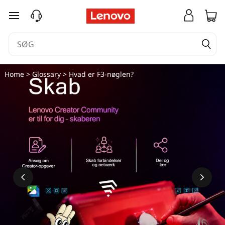
spring til hovedindhold
Home
>
Glossary
> Hvad er F3-nøglen?