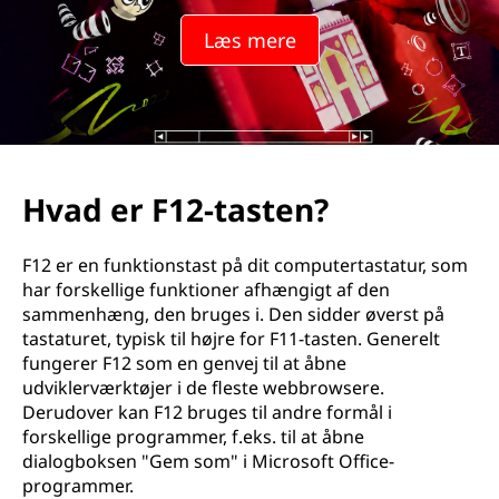
t
Læs mere
a
s
t
e
Hvad er F12-tasten?
n
F12 er en funktionstast på dit computertastatur, som
?
har forskellige funktioner afhængigt af den
sammenhæng, den bruges i. Den sidder øverst på
tastaturet, typisk til højre for F11-tasten. Generelt
fungerer F12 som en genvej til at åbne
udviklerværktøjer i de fleste webbrowsere.
Derudover kan F12 bruges til andre formål i
forskellige programmer, f.eks. til at åbne
dialogboksen "Gem som" i Microsoft Office-
programmer.