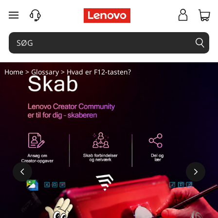
H
spring til hovedindhold
v
a
d
Home
>
Glossary
> Hvad er F12-tasten?
e
r
F
1
2
-