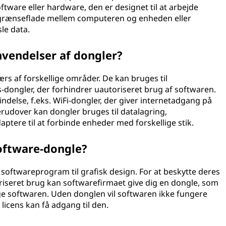
ware eller hardware, den er designet til at arbejde
rænseflade mellem computeren og enheden eller
le data.
nvendelser af dongler?
rs af forskellige områder. De kan bruges til
s-dongler, der forhindrer uautoriseret brug af softwaren.
indelse, f.eks. WiFi-dongler, der giver internetadgang på
rudover kan dongler bruges til datalagring,
ptere til at forbinde enheder med forskellige stik.
oftware-dongle?
t softwareprogram til grafisk design. For at beskytte deres
riseret brug kan softwarefirmaet give dig en dongle, som
ruge softwaren. Uden donglen vil softwaren ikke fungere
 licens kan få adgang til den.