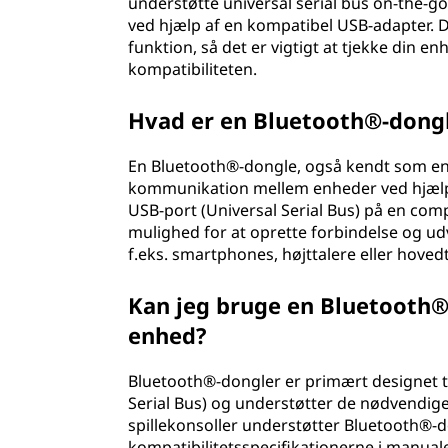
understøtte universal serial bus on-the-go
ved hjælp af en kompatibel USB-adapter. D
funktion, så det er vigtigt at tjekke din e
kompatibiliteten.
Hvad er en Bluetooth®-dong
En Bluetooth®-dongle, også kendt som en 
kommunikation mellem enheder ved hjælp a
USB-port (Universal Serial Bus) på en com
mulighed for at oprette forbindelse og u
f.eks. smartphones, højttalere eller hoved
Kan jeg bruge en Bluetooth®
enhed?
Bluetooth®-dongler er primært designet ti
Serial Bus) og understøtter de nødvendige
spillekonsoller understøtter Bluetooth®-d
kompatibilitetsspecifikationerne i manuale