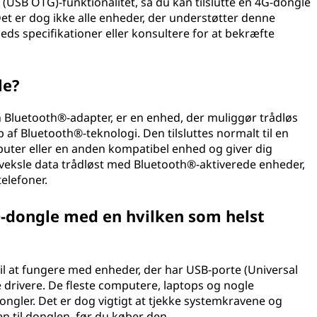
 (USB OTG)-funktionalitet, så du kan tilslutte en 4G-dongle
et er dog ikke alle enheder, der understøtter denne
nheds specifikationer eller konsultere for at bekræfte
le?
Bluetooth®-adapter, er en enhed, der muliggør trådløs
f Bluetooth®-teknologi. Den tilsluttes normalt til en
puter eller en anden kompatibel enhed og giver dig
dveksle data trådløst med Bluetooth®-aktiverede enheder,
telefoner.
-dongle med en hvilken som helst
l at fungere med enheder, der har USB-porte (Universal
 drivere. De fleste computere, laptops og nogle
ongler. Det er dog vigtigt at tjekke systemkravene og
n til donglen, før du køber den.