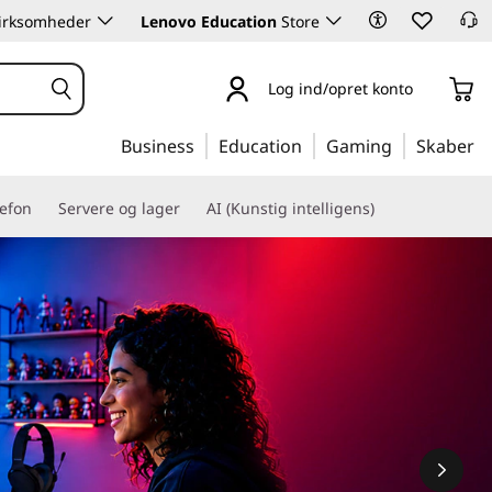
 virksomheder
Lenovo Education
Store
Log ind/opret konto
Business
Education
Gaming
Skaber
lefon
Servere og lager
AI (Kunstig intelligens)