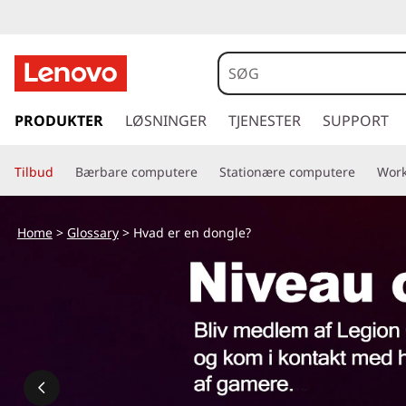
s
p
PRODUKTER
LØSNINGER
TJENESTER
SUPPORT
r
i
Tilbud
Bærbare computere
Stationære computere
Work
n
g
t
Home
>
Glossary
> Hvad er en dongle?
i
l
h
o
v
e
d
i
n