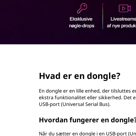
d
h
o
l
d
page hero 2/3
Hvad er en dongle?
En dongle er en lille enhed, der tilsluttes
ekstra funktionalitet eller sikkerhed. Det 
USB-port (Universal Serial Bus).
Hvordan fungerer en dongle
Når du sætter en dongle i en USB-port (Uni