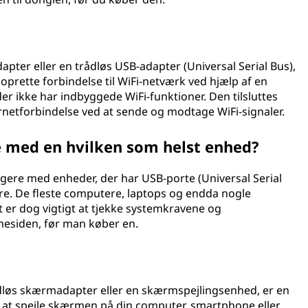
pter eller en trådløs USB-adapter (Universal Serial Bus),
 oprette forbindelse til WiFi-netværk ved hjælp af en
er ikke har indbyggede WiFi-funktioner. Den tilsluttes
ternetforbindelse ved at sende og modtage WiFi-signaler.
e med en hvilken som helst enhed?
ngere med enheder, der har USB-porte (Universal Serial
re. De fleste computere, laptops og endda nogle
t er dog vigtigt at tjekke systemkravene og
mesiden, før man køber en.
dløs skærmadapter eller en skærmspejlingsenhed, er en
t at spejle skærmen på din computer, smartphone eller