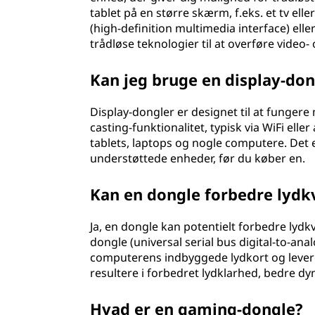
tablet på en større skærm, f.eks. et tv ell
(high-definition multimedia interface) elle
trådløse teknologier til at overføre video- 
Kan jeg bruge en display-do
Display-dongler er designet til at funger
casting-funktionalitet, typisk via WiFi ell
tablets, laptops og nogle computere. Det e
understøttede enheder, før du køber en.
Kan en dongle forbedre lydk
Ja, en dongle kan potentielt forbedre lyd
dongle (universal serial bus digital-to-an
computerens indbyggede lydkort og levere d
resultere i forbedret lydklarhed, bedre dy
Hvad er en gaming-dongle?