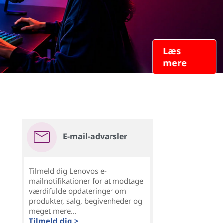
Læs
mere
E-mail-advarsler
Tilmeld dig Lenovos e-
mailnotifikationer for at modtage
værdifulde opdateringer om
produkter, salg, begivenheder og
meget mere...
Tilmeld dig >