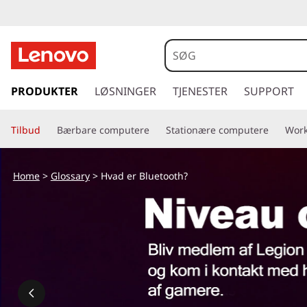
s
p
PRODUKTER
LØSNINGER
TJENESTER
SUPPORT
r
i
Tilbud
Bærbare computere
Stationære computere
Work
n
g
t
Home
>
Glossary
> Hvad er Bluetooth?
i
l
h
o
v
e
d
i
n