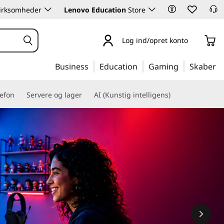
 virksomheder
Lenovo Education
Store
Log ind/opret konto
Business
Education
Gaming
Skaber
lefon
Servere og lager
AI (Kunstig intelligens)