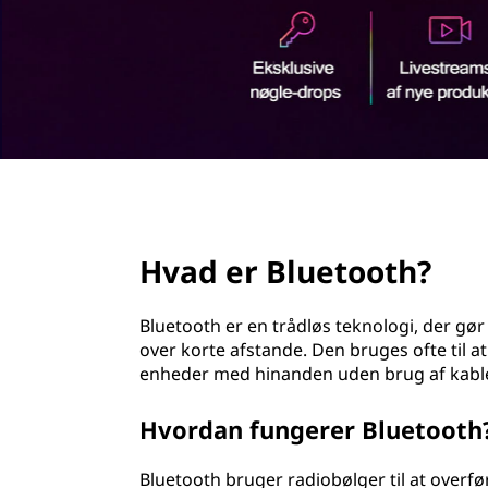
d
h
o
l
d
page hero 2/3
Hvad er Bluetooth?
Bluetooth er en trådløs teknologi, der g
over korte afstande. Den bruges ofte til a
enheder med hinanden uden brug af kable
Hvordan fungerer Bluetooth
Bluetooth bruger radiobølger til at overf