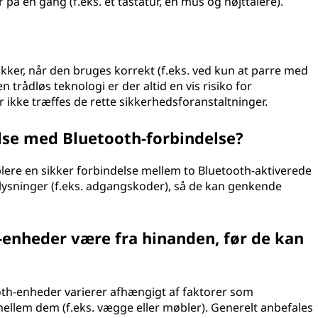
r på én gang (f.eks. et tastatur, en mus og højttalere).
ikker, når den bruges korrekt (f.eks. ved kun at parre med
trådløs teknologi er der altid en vis risiko for
r ikke træffes de rette sikkerhedsforanstaltninger.
else med Bluetooth-forbindelse?
blere en sikker forbindelse mellem to Bluetooth-aktiverede
lysninger (f.eks. adgangskoder), så de kan genkende
-enheder være fra hinanden, før de kan
th-enheder varierer afhængigt af faktorer som
mellem dem (f.eks. vægge eller møbler). Generelt anbefales