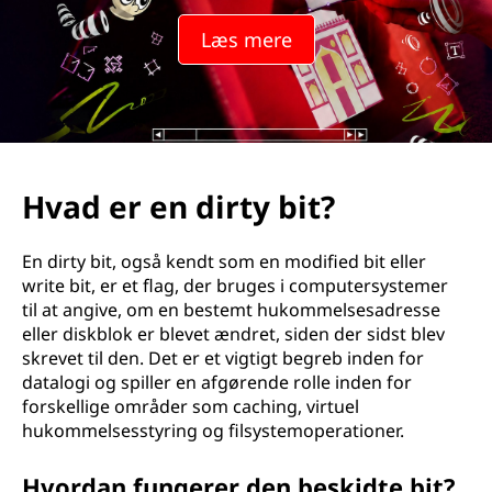
r
Læs mere
t
y
b
i
Hvad er en dirty bit?
t
En dirty bit, også kendt som en modified bit eller
?
write bit, er et flag, der bruges i computersystemer
til at angive, om en bestemt hukommelsesadresse
eller diskblok er blevet ændret, siden der sidst blev
skrevet til den. Det er et vigtigt begreb inden for
datalogi og spiller en afgørende rolle inden for
forskellige områder som caching, virtuel
hukommelsesstyring og filsystemoperationer.
Hvordan fungerer den beskidte bit?