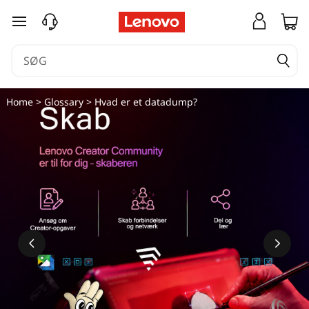
spring til hovedindhold
Home
>
Glossary
> Hvad er et datadump?