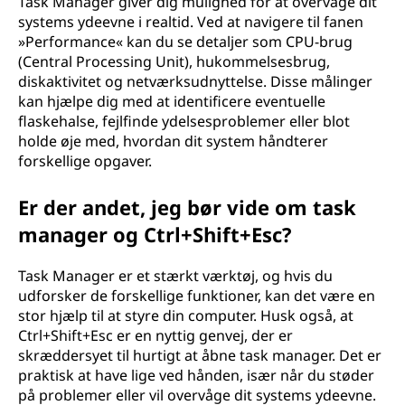
Task Manager giver dig mulighed for at overvåge dit
systems ydeevne i realtid. Ved at navigere til fanen
»Performance« kan du se detaljer som CPU-brug
(Central Processing Unit), hukommelsesbrug,
diskaktivitet og netværksudnyttelse. Disse målinger
kan hjælpe dig med at identificere eventuelle
flaskehalse, fejlfinde ydelsesproblemer eller blot
holde øje med, hvordan dit system håndterer
forskellige opgaver.
Er der andet, jeg bør vide om task
manager og Ctrl+Shift+Esc?
Task Manager er et stærkt værktøj, og hvis du
udforsker de forskellige funktioner, kan det være en
stor hjælp til at styre din computer. Husk også, at
Ctrl+Shift+Esc er en nyttig genvej, der er
skræddersyet til hurtigt at åbne task manager. Det er
praktisk at have lige ved hånden, især når du støder
på problemer eller vil overvåge dit systems ydeevne.