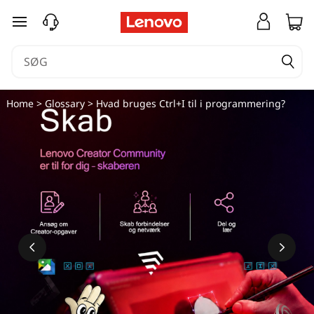
spring til hovedindhold
Home
>
Glossary
> Hvad bruges Ctrl+I til i programmering?