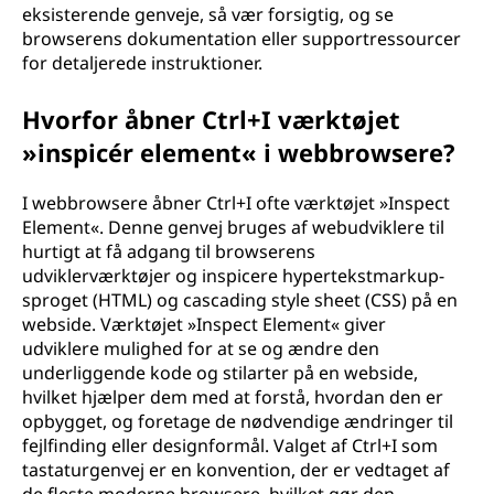
eksisterende genveje, så vær forsigtig, og se
browserens dokumentation eller supportressourcer
for detaljerede instruktioner.
Hvorfor åbner Ctrl+I værktøjet
»inspicér element« i webbrowsere?
I webbrowsere åbner Ctrl+I ofte værktøjet »Inspect
Element«. Denne genvej bruges af webudviklere til
hurtigt at få adgang til browserens
udviklerværktøjer og inspicere hypertekstmarkup-
sproget (HTML) og cascading style sheet (CSS) på en
webside. Værktøjet »Inspect Element« giver
udviklere mulighed for at se og ændre den
underliggende kode og stilarter på en webside,
hvilket hjælper dem med at forstå, hvordan den er
opbygget, og foretage de nødvendige ændringer til
fejlfinding eller designformål. Valget af Ctrl+I som
tastaturgenvej er en konvention, der er vedtaget af