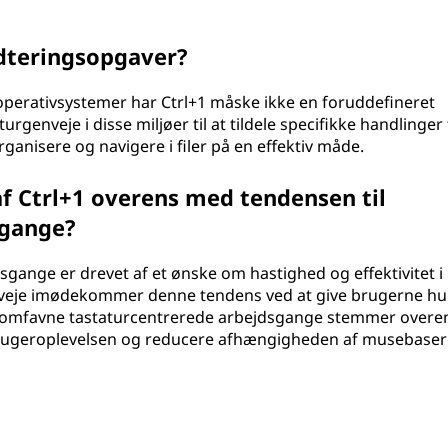
ndteringsopgaver?
operativsystemer har Ctrl+1 måske ikke en foruddefineret
rgenveje i disse miljøer til at tildele specifikke handlinger t
organisere og navigere i filer på en effektiv måde.
 Ctrl+1 overens med tendensen til
sgange?
sgange er drevet af et ønske om hastighed og effektivitet i
nveje imødekommer denne tendens ved at give brugerne hur
t omfavne tastaturcentrerede arbejdsgange stemmer overe
rugeroplevelsen og reducere afhængigheden af musebase