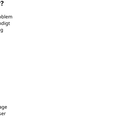
r?
roblem
ndigt
og
Page
ser