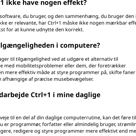
l+1 ikke have nogen effekt?
n software, du bruger, og den sammenhæng, du bruger den i.
ikke er relevante, har Ctrl+1 måske ikke nogen mærkbar effe
kst for at kunne udnytte den korrekt.
tilgængeligheden i computere?
er til tilgængelighed ved at udgøre et alternativ til
e med mobilitetsproblemer eller dem, der foretrækker
en mere effektiv måde at styre programmer på, skifte faner 
re afhængige af præcise musebevægelser.
ndarbejde Ctrl+1 i mine daglige
je til en del af din daglige computerrutine, kan det føre ti
u er programmør, forfatter eller almindelig bruger, strømli
igere, redigere og styre programmer mere effektivt end m