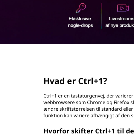
+
d
1
h
o
?
l
d
page hero 2/3
Hvad er Ctrl+1?
Ctrl+1 er en tastaturgenvej, der varierer
webbrowsere som Chrome og Firefox skift
ændre skriftstørrelsen til standard ell
funktion kan variere afhængigt af den s
Hvorfor skifter Ctrl+1 til 