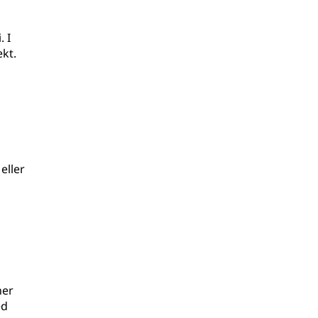
 I
kt.
eller
l
ner
ed