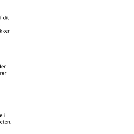
 dit
,
ækker
der
rer
 i
eten.