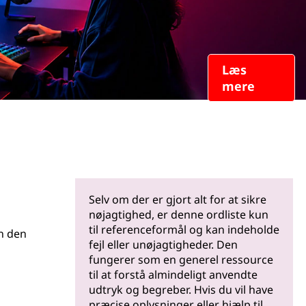
Læs
mere
Selv om der er gjort alt for at sikre
nøjagtighed, er denne ordliste kun
til referenceformål og kan indeholde
an den
fejl eller unøjagtigheder. Den
fungerer som en generel ressource
til at forstå almindeligt anvendte
udtryk og begreber. Hvis du vil have
præcise oplysninger eller hjælp til