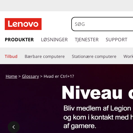
H
v
a
s
p
PRODUKTER
LØSNINGER
TJENESTER
SUPPORT
d
r
i
e
Tilbud
Bærbare computere
Stationære computere
Work
n
g
r
t
Home
>
Glossary
> Hvad er Ctrl+1?
i
C
l
h
t
o
v
r
e
d
l
i
n