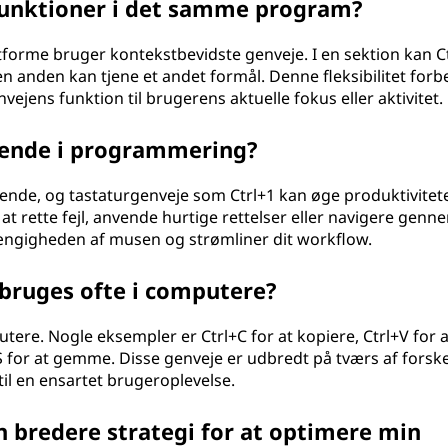
e funktioner i det samme program?
forme bruger kontekstbevidste genveje. I en sektion kan C
 anden kan tjene et andet formål. Denne fleksibilitet forb
nvejens funktion til brugerens aktuelle fokus eller aktivitet.
rende i programmering?
ende, og tastaturgenveje som Ctrl+1 kan øge produktivitet
at rette fejl, anvende hurtige rettelser eller navigere genn
ængigheden af musen og strømliner dit workflow.
 bruges ofte i computere?
ere. Nogle eksempler er Ctrl+C for at kopiere, Ctrl+V for a
+S for at gemme. Disse genveje er udbredt på tværs af forske
l en ensartet brugeroplevelse.
n bredere strategi for at optimere min