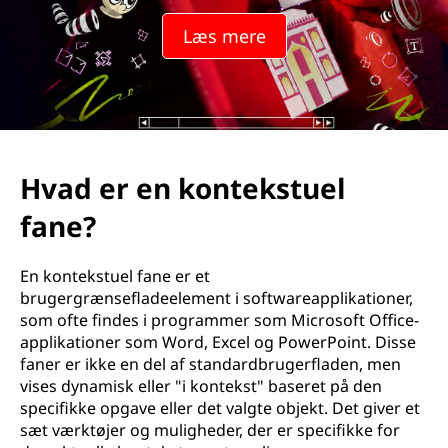
l
Læs mere
f
a
n
e
Hvad er en kontekstuel
fane?
En kontekstuel fane er et
brugergrænsefladeelement i softwareapplikationer,
som ofte findes i programmer som Microsoft Office-
applikationer som Word, Excel og PowerPoint. Disse
faner er ikke en del af standardbrugerfladen, men
vises dynamisk eller "i kontekst" baseret på den
specifikke opgave eller det valgte objekt. Det giver et
sæt værktøjer og muligheder, der er specifikke for