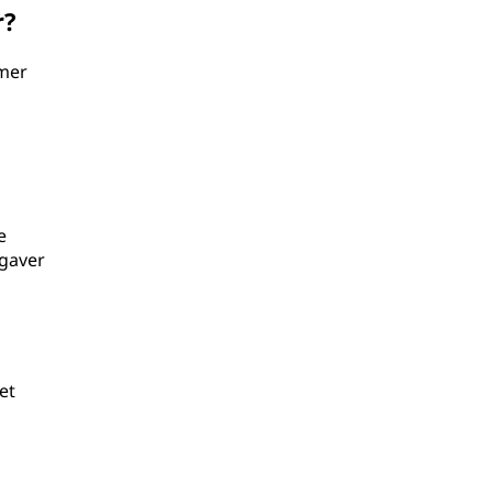
r?
emer
e
pgaver
et