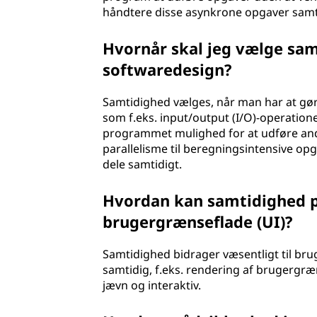
håndtere disse asynkrone opgaver samt
Hvornår skal jeg vælge samt
softwaredesign?
Samtidighed vælges, når man har at gøre
som f.eks. input/output (I/O)-operatione
programmet mulighed for at udføre andr
parallelisme til beregningsintensive op
dele samtidigt.
Hvordan kan samtidighed på
brugergrænseflade (UI)?
Samtidighed bidrager væsentligt til br
samtidig, f.eks. rendering af brugergr
jævn og interaktiv.