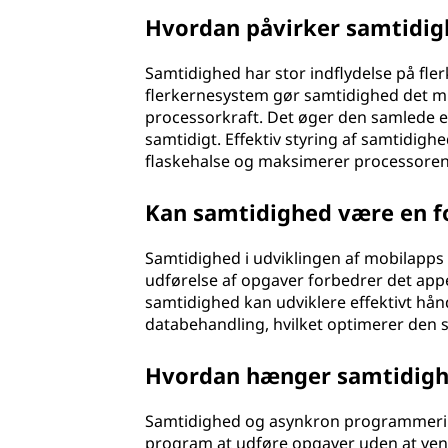
Hvordan påvirker samtidig
Samtidighed har stor indflydelse på fle
flerkernesystem gør samtidighed det mu
processorkraft. Det øger den samlede e
samtidigt. Effektiv styring af samtidighed
flaskehalse og maksimerer processorens
Kan samtidighed være en fo
Samtidighed i udviklingen af mobilapps k
udførelse af opgaver forbedrer det app
samtidighed kan udviklere effektivt h
databehandling, hvilket optimerer den s
Hvordan hænger samtidig
Samtidighed og asynkron programmering
program at udføre opgaver uden at vente 