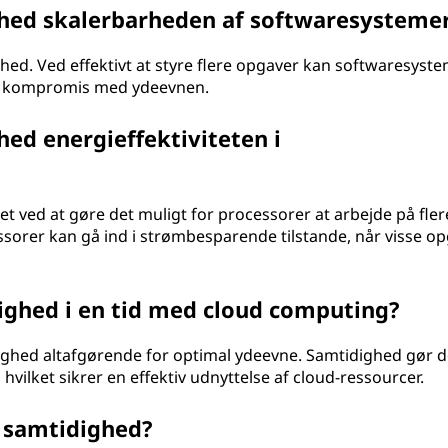
hed skalerbarheden af softwaresysteme
ed. Ved effektivt at styre flere opgaver kan softwaresyst
på kompromis med ydeevnen.
ed energieffektiviteten i
tet ved at gøre det muligt for processorer at arbejde på fler
ssorer kan gå ind i strømbesparende tilstande, når visse o
dighed i en tid med cloud computing?
ighed altafgørende for optimal ydeevne. Samtidighed gør d
hvilket sikrer en effektiv udnyttelse af cloud-ressourcer.
i samtidighed?