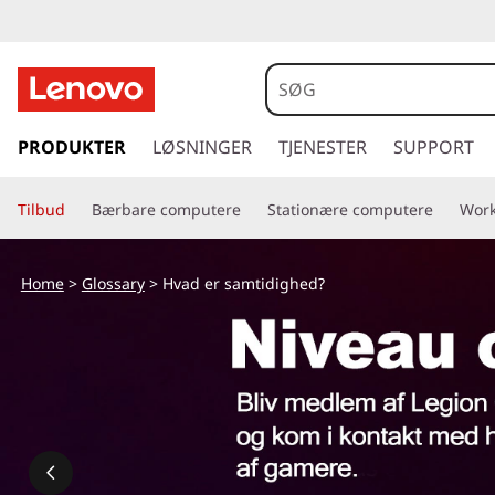
H
v
a
s
p
PRODUKTER
LØSNINGER
TJENESTER
SUPPORT
d
r
i
e
Tilbud
Bærbare computere
Stationære computere
Work
n
g
r
t
Home
>
Glossary
> Hvad er samtidighed?
i
s
l
h
a
o
v
m
e
d
t
i
n