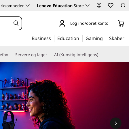
 virksomheder
Lenovo Education
Store
Log ind/opret konto
Business
Education
Gaming
Skaber
lefon
Servere og lager
AI (Kunstig intelligens)