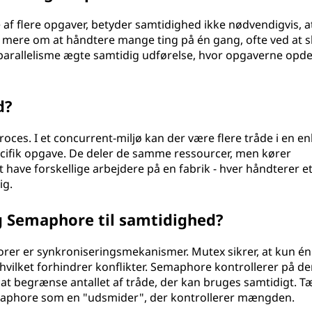
 af flere opgaver, betyder samtidighed ikke nødvendigvis, a
 mere om at håndtere mange ting på én gang, ofte ved at s
 parallelisme ægte samtidig udførelse, hvor opgaverne opde
d?
oces. I et concurrent-miljø kan der være flere tråde i en en
cifik opgave. De deler de samme ressourcer, men kører
t have forskellige arbejdere på en fabrik - hver håndterer e
ig.
 Semaphore til samtidighed?
rer er synkroniseringsmekanismer. Mutex sikrer, at kun én
hvilket forhindrer konflikter. Semaphore kontrollerer på de
at begrænse antallet af tråde, der kan bruges samtidigt. T
maphore som en "udsmider", der kontrollerer mængden.