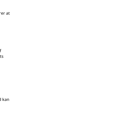
rer at
f
ts
d kan