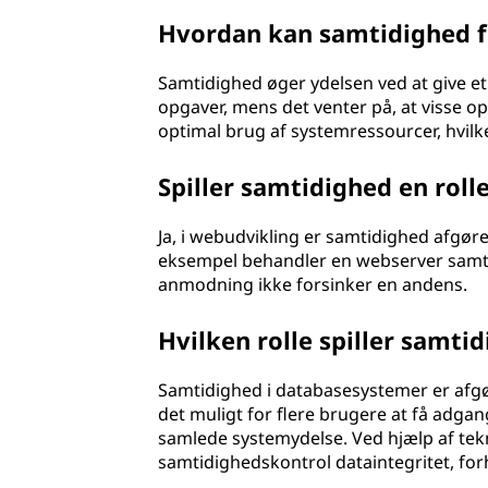
Hvordan kan samtidighed f
Samtidighed øger ydelsen ved at give e
opgaver, mens det venter på, at visse op
optimal brug af systemressourcer, hvilk
Spiller samtidighed en roll
Ja, i webudvikling er samtidighed afgø
eksempel behandler en webserver samtid
anmodning ikke forsinker en andens.
Hvilken rolle spiller samt
Samtidighed i databasesystemer er afgø
det muligt for flere brugere at få adga
samlede systemydelse. Ved hjælp af tekn
samtidighedskontrol dataintegritet, forh