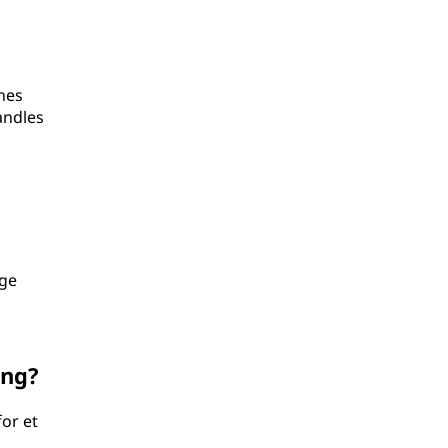
nes
andles
uge
ng?
or et