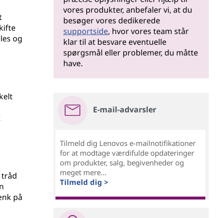
vores produkter, anbefaler vi, at du
t
besøger vores dedikerede
kifte
supportside
, hvor vores team står
les og
klar til at besvare eventuelle
spørgsmål eller problemer, du måtte
have.
kelt
E-mail-advarsler
t
Tilmeld dig Lenovos e-mailnotifikationer
for at modtage værdifulde opdateringer
om produkter, salg, begivenheder og
meget mere...
 tråd
Tilmeld dig >
n
ænk på