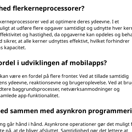
hed flerkerneprocessorer?
rkerneprocessorer ved at optimere deres ydeevne. I et
ligt at udføre flere opgaver samtidigt og udnytte hver ker
ffektivitet og hastighed, da opgaverne kan opdeles og beh
 sikrer, at alle kerner udnyttes effektivt, hvilket forhindrer
 kapacitet.
rdel i udviklingen af mobilapps?
an være en fordel på flere fronter. Ved at tillade samtidig
ens ydeevne, reaktionsevne og brugeroplevelse. Ved at br
åndtere baggrundsprocesser, netværksanmodninger og
amlede app-funktionalitet.
hed sammen med asynkron programmeri
 går hånd i hånd. Asynkrone operationer gør det muligt f
på, at de bliver afsluttet. Samtidighed gør det lettere at