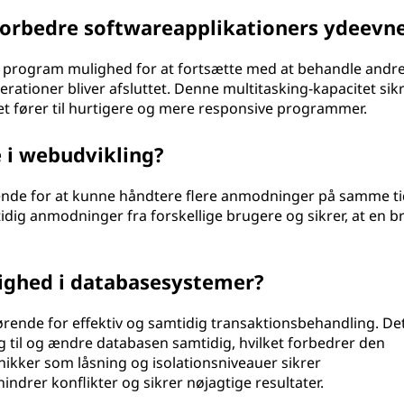
orbedre softwareapplikationers ydeevn
t program mulighed for at fortsætte med at behandle andr
erationer bliver afsluttet. Denne multitasking-kapacitet sik
et fører til hurtigere og mere responsive programmer.
e i webudvikling?
rende for at kunne håndtere flere anmodninger på samme ti
ig anmodninger fra forskellige brugere og sikrer, at en b
idighed i databasesystemer?
rende for effektiv og samtidig transaktionsbehandling. De
ng til og ændre databasen samtidig, hvilket forbedrer den
ikker som låsning og isolationsniveauer sikrer
indrer konflikter og sikrer nøjagtige resultater.