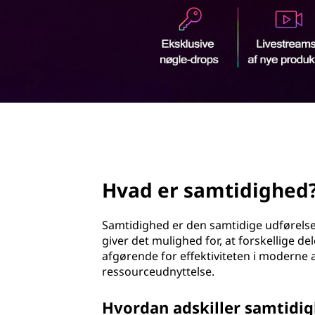
i
d
d
h
o
i
l
d
g
h
page hero 2/3
e
d
Hvad er samtidighed
?
Samtidighed er den samtidige udførelse
giver det mulighed for, at forskellige d
afgørende for effektiviteten i moderne 
ressourceudnyttelse.
Hvordan adskiller samtidigh