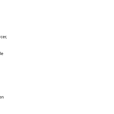
cer,
le
en