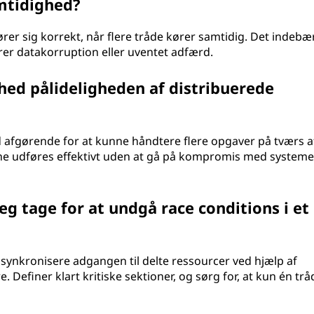
mtidighed?
rer sig korrekt, når flere tråde kører samtidig. Det indebæ
er datakorruption eller uventet adfærd.
ed pålideligheden af distribuerede
d afgørende for at kunne håndtere flere opgaver på tværs a
erne udføres effektivt uden at gå på kompromis med systeme
eg tage for at undgå race conditions i et
 synkronisere adgangen til delte ressourcer ved hjælp af
efiner klart kritiske sektioner, og sørg for, at kun én trå