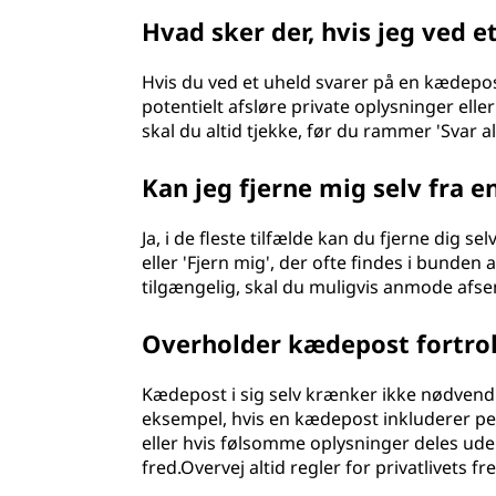
Hvad sker der, hvis jeg ved 
Hvis du ved et uheld svarer på en kædepost
potentielt afsløre private oplysninger elle
skal du altid tjekke, før du rammer 'Svar
Kan jeg fjerne mig selv fra 
Ja, i de fleste tilfælde kan du fjerne dig s
eller 'Fjern mig', der ofte findes i bunden 
tilgængelig, skal du muligvis anmode afse
Overholder kædepost fortro
Kædepost i sig selv krænker ikke nødvendi
eksempel, hvis en kædepost inkluderer per
eller hvis følsomme oplysninger deles uden
fred.Overvej altid regler for privatlivets f