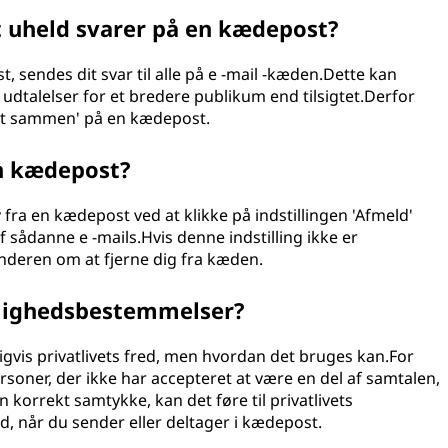
et uheld svarer på en kædepost?
, sendes dit svar til alle på e -mail -kæden.Dette kan
r udtalelser for et bredere publikum end tilsigtet.Derfor
 alt sammen' på en kædepost.
en kædepost?
elv fra en kædepost ved at klikke på indstillingen 'Afmeld'
af sådanne e -mails.Hvis denne indstilling ikke er
nderen om at fjerne dig fra kæden.
lighedsbestemmelser?
gvis privatlivets fred, men hvordan det bruges kan.For
soner, der ikke har accepteret at være en del af samtalen,
 korrekt samtykke, kan det føre til privatlivets
red, når du sender eller deltager i kædepost.