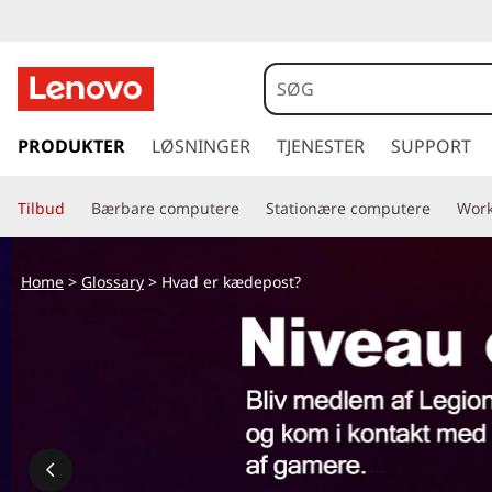
s
p
PRODUKTER
LØSNINGER
TJENESTER
SUPPORT
r
i
Tilbud
Bærbare computere
Stationære computere
Work
n
g
t
Home
>
Glossary
> Hvad er kædepost?
i
l
h
o
v
e
d
i
n