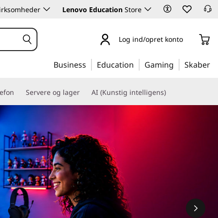
 virksomheder
Lenovo Education
Store
Log ind/opret konto
Business
Education
Gaming
Skaber
lefon
Servere og lager
AI (Kunstig intelligens)