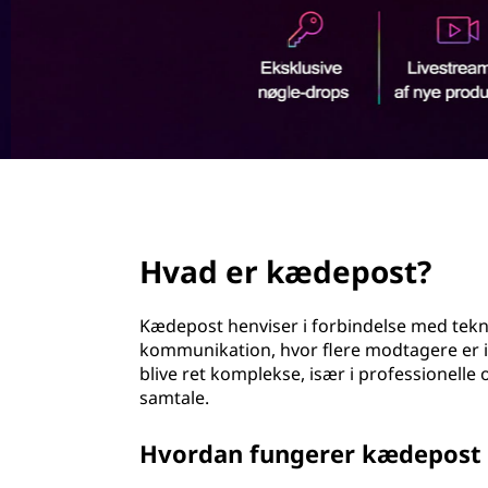
d
h
o
l
d
page hero 2/3
Hvad er kædepost?
Kædepost henviser i forbindelse med teknol
kommunikation, hvor flere modtagere er in
blive ret komplekse, især i professionelle
samtale.
Hvordan fungerer kædepost 