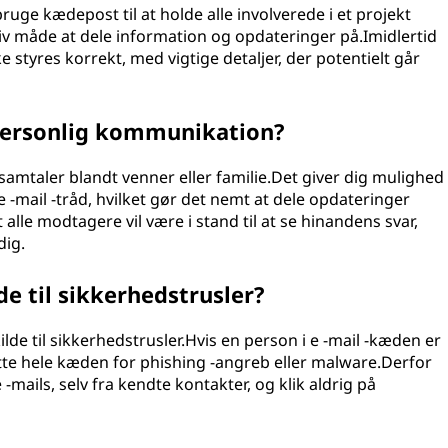
uge kædepost til at holde alle involverede i et projekt
tiv måde at dele information og opdateringer på.Imidlertid
kke styres korrekt, med vigtige detaljer, der potentielt går
 personlig kommunikation?
amtaler blandt venner eller familie.Det giver dig mulighed
 e -mail -tråd, hvilket gør det nemt at dele opdateringer
alle modtagere vil være i stand til at se hinandens svar,
dig.
e til sikkerhedstrusler?
lde til sikkerhedstrusler.Hvis en person i e -mail -kæden er
te hele kæden for phishing -angreb eller malware.Derfor
 -mails, selv fra kendte kontakter, og klik aldrig på