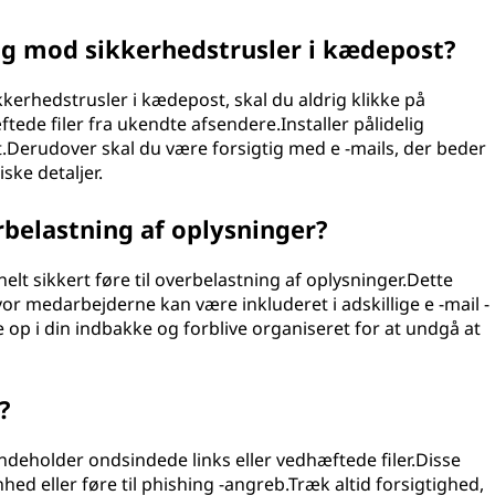
g mod sikkerhedstrusler i kædepost?
kkerhedstrusler i kædepost, skal du aldrig klikke på
ede filer fra ukendte afsendere.Installer pålidelig
t.Derudover skal du være forsigtig med e -mails, der beder
ke detaljer.
rbelastning af oplysninger?
helt sikkert føre til overbelastning af oplysninger.Dette
vor medarbejderne kan være inkluderet i adskillige e -mail -
 op i din indbakke og forblive organiseret for at undgå at
?
ndeholder ondsindede links eller vedhæftede filer.Disse
hed eller føre til phishing -angreb.Træk altid forsigtighed,