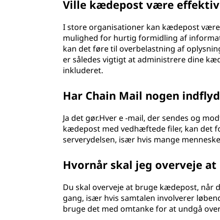
Ville kædepost være effektiv
I store organisationer kan kædepost være
mulighed for hurtig formidling af informat
kan det føre til overbelastning af oplysnin
er således vigtigt at administrere dine kæd
inkluderet.
Har Chain Mail nogen indfly
Ja det gør.Hver e -mail, der sendes og mod
kædepost med vedhæftede filer, kan det 
serverydelsen, især hvis mange mennesker
Hvornår skal jeg overveje a
Du skal overveje at bruge kædepost, når 
gang, især hvis samtalen involverer løbe
bruge det med omtanke for at undgå ov