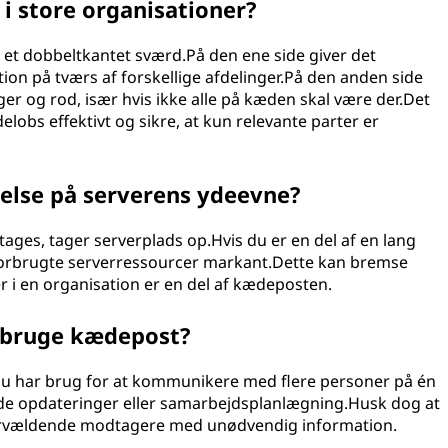
 i store organisationer?
 et dobbeltkantet sværd.På den ene side giver det
ion på tværs af forskellige afdelinger.På den anden side
ger og rod, især hvis ikke alle på kæden skal være der.Det
elobs effektivt og sikre, at kun relevante parter er
delse på serverens ydeevne?
tages, tager serverplads op.Hvis du er en del af en lang
forbrugte serverressourcer markant.Dette kan bremse
 i en organisation er en del af kædeposten.
t bruge kædepost?
du har brug for at kommunikere med flere personer på én
nde opdateringer eller samarbejdsplanlægning.Husk dog at
ervældende modtagere med unødvendig information.