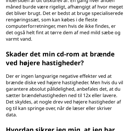
indersiden af dit diskdrev af. En gang hver anden
måned burde være rigeligt, afhængigt af hvor meget
det bliver brugt. Det er bedst at bruge specialiserede
rengøringssæt, som kan købes i de fleste
computerforretninger, men hvis de ikke findes, er
det også helt fint at tørre dem af med mild sæbe og
varmt vand.
Skader det min cd-rom at brænde
ved højere hastigheder?
Der er ingen langvarige negative effekter ved at
brænde diske ved højere hastigheder. Men hvis du vil
garantere absolut pålidelighed, anbefales det, at du
sætter brændehastigheden ned til 12x eller lavere.
Det skyldes, at nogle drev ved højere hastigheder af
og til kan springe over, når de læser eller skriver
data.
Hvordan sikrer jeg mig, at jeg har