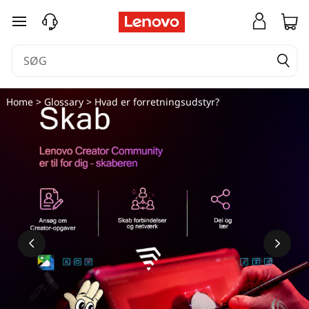
spring til hovedindhold
Home
>
Glossary
> Hvad er forretningsudstyr?