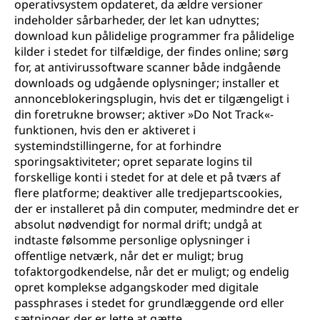
operativsystem opdateret, da ældre versioner
indeholder sårbarheder, der let kan udnyttes;
download kun pålidelige programmer fra pålidelige
kilder i stedet for tilfældige, der findes online; sørg
for, at antivirussoftware scanner både indgående
downloads og udgående oplysninger; installer et
annonceblokeringsplugin, hvis det er tilgængeligt i
din foretrukne browser; aktiver »Do Not Track«-
funktionen, hvis den er aktiveret i
systemindstillingerne, for at forhindre
sporingsaktiviteter; opret separate logins til
forskellige konti i stedet for at dele et på tværs af
flere platforme; deaktiver alle tredjepartscookies,
der er installeret på din computer, medmindre det er
absolut nødvendigt for normal drift; undgå at
indtaste følsomme personlige oplysninger i
offentlige netværk, når det er muligt; brug
tofaktorgodkendelse, når det er muligt; og endelig
opret komplekse adgangskoder med digitale
passphrases i stedet for grundlæggende ord eller
sætninger, der er lette at gætte.