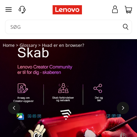
spring til hovedindhold
Home
>
Glossary
> Hvad er en browser?