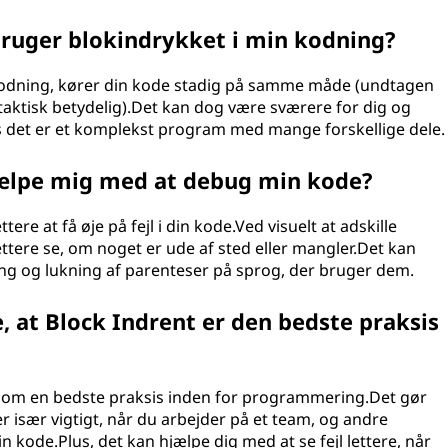
 bruger blokindrykket i min kodning?
 kodning, kører din kode stadig på samme måde (undtagen
aktisk betydelig).Det kan dog være sværere for dig og
is det er et komplekst program med mange forskellige dele.
jælpe mig med at debug min kode?
ere at få øje på fejl i din kode.Ved visuelt at adskille
ettere se, om noget er ude af sted eller mangler.Det kan
ing og lukning af parenteser på sprog, der bruger dem.
e, at Block Indrent er den bedste praksis
t som en bedste praksis inden for programmering.Det gør
 er især vigtigt, når du arbejder på et team, og andre
in kode.Plus, det kan hjælpe dig med at se fejl lettere, når