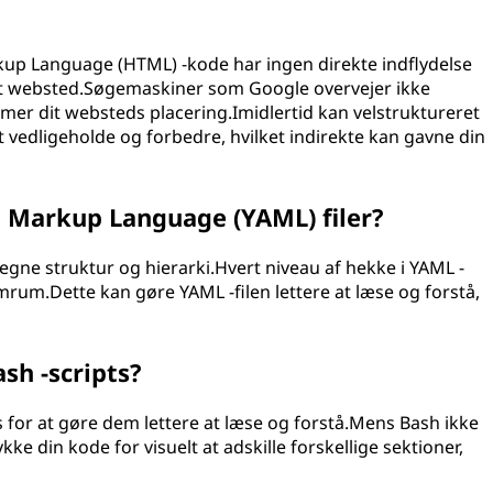
kup Language (HTML) -kode har ingen direkte indflydelse
t websted.Søgemaskiner som Google overvejer ikke
er dit websteds placering.Imidlertid kan velstruktureret
 vedligeholde og forbedre, hvilket indirekte kan gavne din
t Markup Language (YAML) filer?
betegne struktur og hierarki.Hvert niveau af hekke i YAML -
mrum.Dette kan gøre YAML -filen lettere at læse og forstå,
sh -scripts?
ts for at gøre dem lettere at læse og forstå.Mens Bash ikke
ke din kode for visuelt at adskille forskellige sektioner,