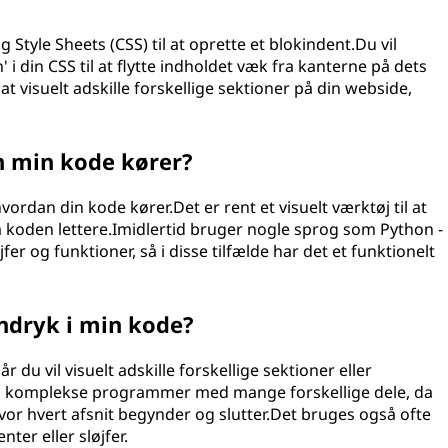
Style Sheets (CSS) til at oprette et blokindent.Du vil
 i din CSS til at flytte indholdet væk fra kanterne på dets
 visuelt adskille forskellige sektioner på din webside,
.
n min kode kører?
vordan din kode kører.Det er rent et visuelt værktøj til at
 koden lettere.Imidlertid bruger nogle sprog som Python -
fer og funktioner, så i disse tilfælde har det et funktionelt
ndryk i min kode?
 du vil visuelt adskille forskellige sektioner eller
gt i komplekse programmer med mange forskellige dele, da
vor hvert afsnit begynder og slutter.Det bruges også ofte
nter eller sløjfer.