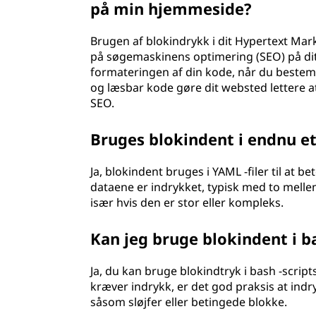
på min hjemmeside?
Brugen af blokindrykk i dit Hypertext Mar
på søgemaskinens optimering (SEO) på di
formateringen af din kode, når du bestemm
og læsbar kode gøre dit websted lettere at
SEO.
Bruges blokindent i endnu e
Ja, blokindent bruges i YAML -filer til at 
dataene er indrykket, typisk med to melle
især hvis den er stor eller kompleks.
Kan jeg bruge blokindent i ba
Ja, du kan bruge blokindtryk i bash -scrip
kræver indrykk, er det god praksis at indryk
såsom sløjfer eller betingede blokke.