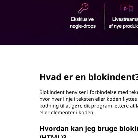
d
h
o
l
d
page hero 2/3
Hvad er en blokindent
Blokindent henviser i forbindelse med tek
hvor hver linje i teksten eller koden flytt
kodning til at gøre dit program lettere at l
eller elementer i koden.
Hvordan kan jeg bruge bloki
(HTML)?