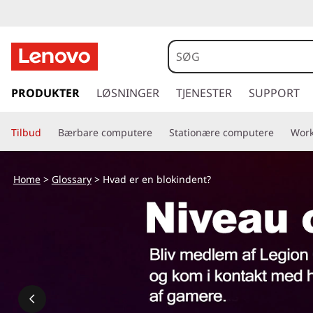
s
p
PRODUKTER
LØSNINGER
TJENESTER
SUPPORT
r
i
Tilbud
Bærbare computere
Stationære computere
Work
n
g
t
Home
>
Glossary
> Hvad er en blokindent?
i
l
h
o
v
e
d
i
n