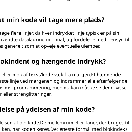
at min kode vil tage mere plads?
age flere linjer, da hver indrykket linje typisk er på sin
anvendte datalagring minimal, og fordelene med hensyn til
s generelt som at opveje eventuelle ulemper.
blokindent og hængende indrykk?
nit eller blok af tekst/kode væk fra margen.Et hængende
ørste linje ved margenen og indrømmer alle efterfølgende
elige i programmering, men du kan måske se dem i visse
ler strenglitteringer.
delse på ydelsen af min kode?
delsen af din kode.De mellemrum eller faner, der bruges til
tolken, når koden køres.Det eneste formål med blokindeks