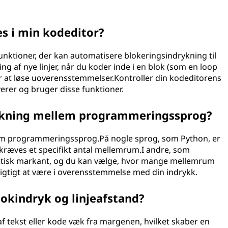
s i min kodeditor?
unktioner, der kan automatisere blokeringsindrykning til
g af nye linjer, når du koder inde i en blok (som en loop
or at løse uoverensstemmelser.Kontroller din kodeditorens
erer og bruger disse funktioner.
rykning mellem programmeringssprog?
llem programmeringssprog.På nogle sprog, som Python, er
 kræves et specifikt antal mellemrum.I andre, som
ntaktisk markant, og du kan vælge, hvor mange mellemrum
 vigtigt at være i overensstemmelse med din indrykk.
okindryk og linjeafstand?
k af tekst eller kode væk fra margenen, hvilket skaber en