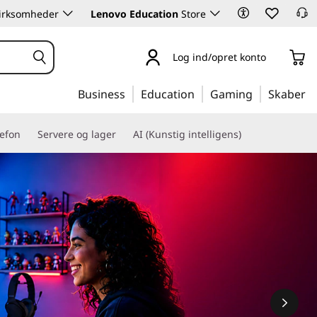
 virksomheder
Lenovo Education
Store
Log ind/opret konto
Business
Education
Gaming
Skaber
lefon
Servere og lager
AI (Kunstig intelligens)