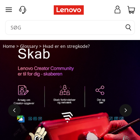
spring til hovedindhold
Home
>
Glossary
> Hvad er en stregkode?