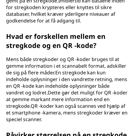
gemt på en stregkode.Imidlertid kan dataene inden
for stregkoden krypteres eller knyttes til sikre
databaser, hvilket kræver yderligere niveauer af
godkendelse for at få adgang til.
Hvad er forskellen mellem en
stregkode og en QR -kode?
Mens både stregkoder og QR -koder bruges til at
gemme information i et scannabelt format, adskiller
de sig på flere måder.En stregkode kan kun
indeholde oplysninger i den vandrette retning, mens
en QR -kode kan indeholde oplysninger både
vandret og lodret.Dette gør det muligt for QR -koder
at gemme markant mere information end en
stregkode.QR -koder kan også scannes ved hjælp af
et smartphone -kamera, mens stregkoder kræver en
speciel scanner.
Påvirker størrelsen på en stregkode