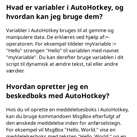
Hvad er variabler i AutoHotkey, og
hvordan kan jeg bruge dem?
Variabler i AutoHotkey bruges til at gemme og
manipulere data. De erklæres ved hjælp af:=-
operatoren. For eksempel tildeler myVariable :=
"Hello" strengen "Hello" til variablen med navnet
"myVariable". Du kan derefter bruge variablen i dit
script til dynamisk at ændre tekst, tal eller andre
værdier.
Hvordan opretter jeg en
beskedboks med AutoHotkey?
Hvis du vil oprette en meddelelsesboks i AutoHotkey,
kan du bruge kommandoen MsgBox efterfulgt af
den ønskede meddelelse inden for anførselstegn.
For eksempel vil MsgBox "Hello, World." vise en
meddelelsesboks med teksten "Hello, World." og en