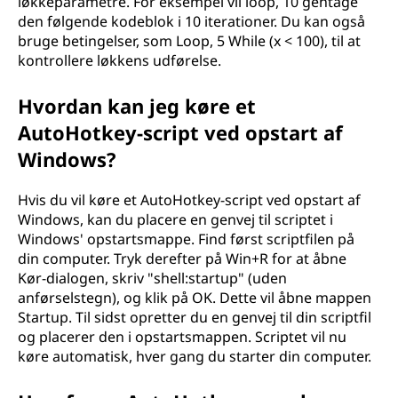
løkkeparametre. For eksempel vil loop, 10 gentage
den følgende kodeblok i 10 iterationer. Du kan også
bruge betingelser, som Loop, 5 While (x < 100), til at
kontrollere løkkens udførelse.
Hvordan kan jeg køre et
AutoHotkey-script ved opstart af
Windows?
Hvis du vil køre et AutoHotkey-script ved opstart af
Windows, kan du placere en genvej til scriptet i
Windows' opstartsmappe. Find først scriptfilen på
din computer. Tryk derefter på Win+R for at åbne
Kør-dialogen, skriv "shell:startup" (uden
anførselstegn), og klik på OK. Dette vil åbne mappen
Startup. Til sidst opretter du en genvej til din scriptfil
og placerer den i opstartsmappen. Scriptet vil nu
køre automatisk, hver gang du starter din computer.