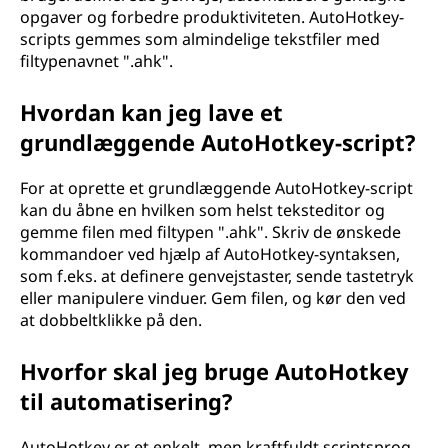
opgaver og forbedre produktiviteten. AutoHotkey-
scripts gemmes som almindelige tekstfiler med
filtypenavnet ".ahk".
Hvordan kan jeg lave et
grundlæggende AutoHotkey-script?
For at oprette et grundlæggende AutoHotkey-script
kan du åbne en hvilken som helst teksteditor og
gemme filen med filtypen ".ahk". Skriv de ønskede
kommandoer ved hjælp af AutoHotkey-syntaksen,
som f.eks. at definere genvejstaster, sende tastetryk
eller manipulere vinduer. Gem filen, og kør den ved
at dobbeltklikke på den.
Hvorfor skal jeg bruge AutoHotkey
til automatisering?
AutoHotkey er et enkelt, men kraftfuldt scriptsprog