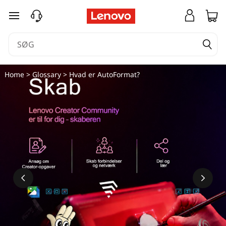
spring til hovedindhold
Home
>
Glossary
> Hvad er AutoFormat?