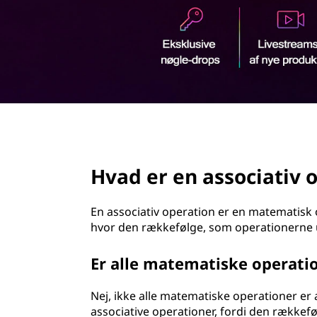
d
h
o
l
d
page hero 2/3
Hvad er en associativ 
En associativ operation er en matematisk o
hvor den rækkefølge, som operationerne ud
Er alle matematiske operatio
Nej, ikke alle matematiske operationer er 
associative operationer, fordi den rækkefø