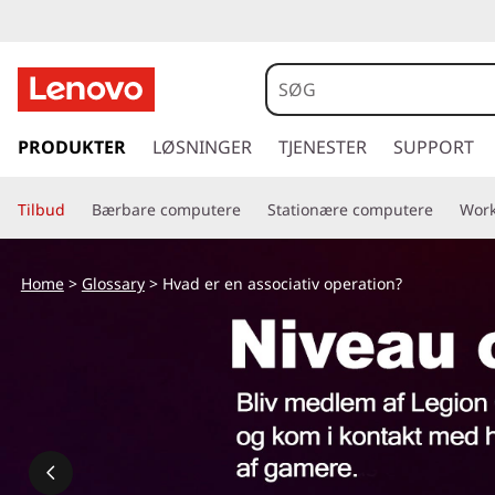
s
p
PRODUKTER
LØSNINGER
TJENESTER
SUPPORT
r
i
Tilbud
Bærbare computere
Stationære computere
Work
n
g
t
Home
>
Glossary
> Hvad er en associativ operation?
i
l
h
o
v
e
d
i
n