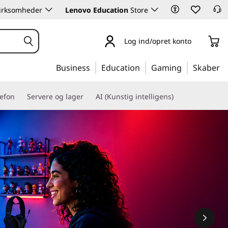
 virksomheder
Lenovo Education
Store
Log ind/opret konto
Business
Education
Gaming
Skaber
lefon
Servere og lager
AI (Kunstig intelligens)