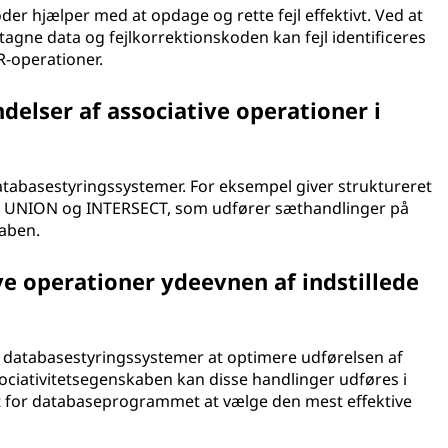
der hjælper med at opdage og rette fejl effektivt. Ved at
gne data og fejlkorrektionskoden kan fejl identificeres
R-operationer.
delser af associative operationer i
databasestyringssystemer. For eksempel giver struktureret
m UNION og INTERSECT, som udfører sæthandlinger på
kaben.
e operationer ydeevnen af indstillede
r databasestyringssystemer at optimere udførelsen af
sociativitetsegenskaben kan disse handlinger udføres i
igt for databaseprogrammet at vælge den mest effektive