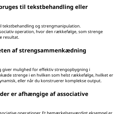
bruges til tekstbehandling eller
til tekstbehandling og strengmanipulation.
ciativ operation, hvor den rækkefølge, som strenge
 resultat.
teten af strengsammenkædning
giver mulighed for effektiv strengopbygning i
de strenge i en hvilken som helst rækkefølge, hvilket er
dynamisk, eller når du konstruerer komplekse output.
 der er afhængige af associative
associative operationer. Et bemærkelsesværdigt eksempel er