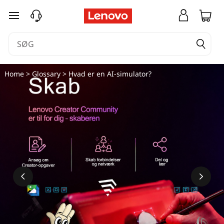
spring til hovedindhold
Home
>
Glossary
> Hvad er en AI-simulator?