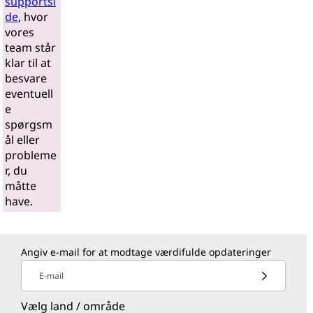
supportsi
de
, hvor
vores
team står
klar til at
besvare
eventuell
e
spørgsm
ål eller
probleme
r, du
måtte
have.
Angiv e-mail for at modtage værdifulde opdateringer
E-mail
Vælg land / område