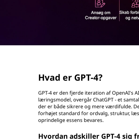
d
h
o
l
d
page hero 2/3
Hvad er GPT-4?
GPT-4 er den fjerde iteration af OpenAI's 
læringsmodel, overgår ChatGPT - et samtal
der er både sikrere og mere værdifulde. D
forhøjet standard for ordvalg, struktur, l
oprindelige essens bevares.
Hvordan adskiller GPT-4 sig 