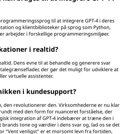
programmeringssprog til at integrere GPT-4 i deres
tation og klientbiblioteker på sprog som Python,
 der arbejder i forskellige programmeringsmiljøer.
kationer i realtid?
realtid. Dens evne til at behandle og generere svar
talegrænseflader, der gør det muligt for udviklere at
er virtuelle assistenter.
ikken i kundesupport?
, den revolutionerer den. Virksomhederne er nu klar
t rundt med den form for nuanceret forståelse, der
egisk integration af GPT-4 indebærer at træne den i
t brands tone og værdier i dens svar og, lad os se det
or "Vent venligst" er et morsomt levn fra fortiden,