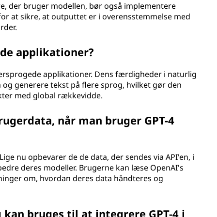
ere, der bruger modellen, bør også implementere
or at sikre, at outputtet er i overensstemmelse med
rder.
ede applikationer?
i flersprogede applikationer. Dens færdigheder i naturlig
å og generere tekst på flere sprog, hvilket gør den
jekter med global rækkevidde.
ugerdata, når man bruger GPT-4
 Lige nu opbevarer de de data, der sendes via API'en, i
rbedre deres modeller. Brugerne kan læse OpenAI's
lysninger om, hvordan deres data håndteres og
an bruges til at integrere GPT-4 i