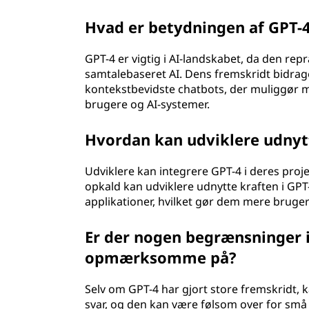
Hvad er betydningen af GPT-4 
GPT-4 er vigtig i AI-landskabet, da den r
samtalebaseret AI. Dens fremskridt bidrager
kontekstbevidste chatbots, der muliggør 
brugere og AI-systemer.
Hvordan kan udviklere udnytt
Udviklere kan integrere GPT-4 i deres proj
opkald kan udviklere udnytte kraften i GPT
applikationer, hvilket gør dem mere bruge
Er der nogen begrænsninger i
opmærksomme på?
Selv om GPT-4 har gjort store fremskridt, 
svar, og den kan være følsom over for små