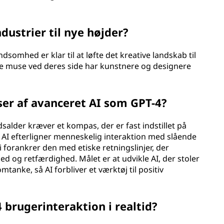
dustrier til nye højder?
omhed er klar til at løfte det kreative landskab til
e muse ved deres side har kunstnere og designere
er af avanceret AI som GPT-4?
idsalder kræver et kompas, der er fast indstillet på
 AI efterligner menneskelig interaktion med slående
 forankrer den med etiske retningslinjer, der
hed og retfærdighed. Målet er at udvikle AI, der stoler
anke, så AI forbliver et værktøj til positiv
 brugerinteraktion i realtid?