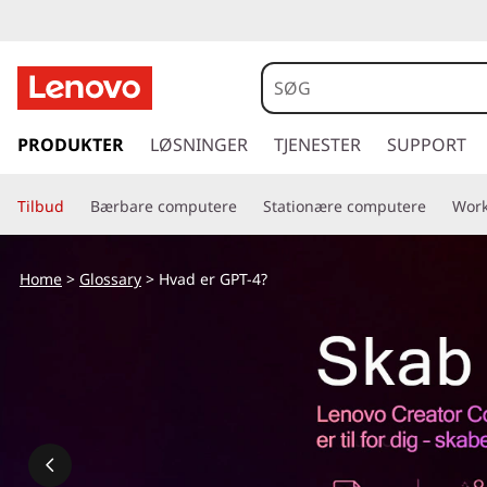
s
p
PRODUKTER
LØSNINGER
TJENESTER
SUPPORT
r
i
Tilbud
Bærbare computere
Stationære computere
Work
n
g
t
Home
>
Glossary
> Hvad er GPT-4?
i
l
h
o
v
e
d
i
n