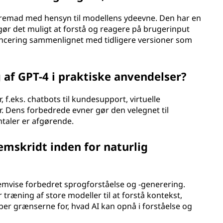
 fremad med hensyn til modellens ydeevne. Den har en
 gør det muligt at forstå og reagere på brugerinput
ncering sammenlignet med tidligere versioner som
af GPT-4 i praktiske anvendelser?
, f.eks. chatbots til kundesupport, virtuelle
. Dens forbedrede evner gør den velegnet til
mtaler er afgørende.
emskridt inden for naturlig
remvise forbedret sprogforståelse og -generering.
ræning af store modeller til at forstå kontekst,
er grænserne for, hvad AI kan opnå i forståelse og