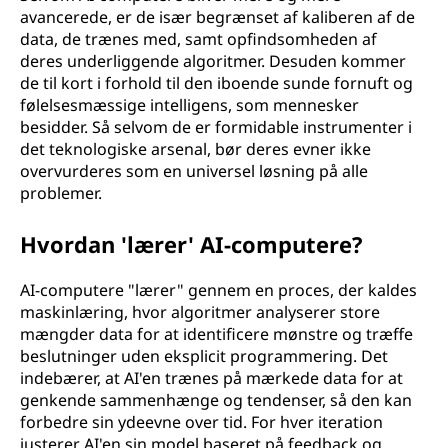
avancerede, er de især begrænset af kaliberen af de
data, de trænes med, samt opfindsomheden af
deres underliggende algoritmer. Desuden kommer
de til kort i forhold til den iboende sunde fornuft og
følelsesmæssige intelligens, som mennesker
besidder. Så selvom de er formidable instrumenter i
det teknologiske arsenal, bør deres evner ikke
overvurderes som en universel løsning på alle
problemer.
Hvordan 'lærer' AI-computere?
AI-computere "lærer" gennem en proces, der kaldes
maskinlæring, hvor algoritmer analyserer store
mængder data for at identificere mønstre og træffe
beslutninger uden eksplicit programmering. Det
indebærer, at AI'en trænes på mærkede data for at
genkende sammenhænge og tendenser, så den kan
forbedre sin ydeevne over tid. For hver iteration
justerer AI'en sin model baseret på feedback og