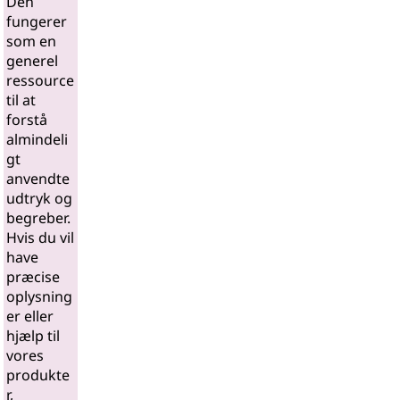
Den
fungerer
som en
generel
ressource
til at
forstå
almindeli
gt
anvendte
udtryk og
begreber.
Hvis du vil
have
præcise
oplysning
er eller
hjælp til
vores
produkte
r,