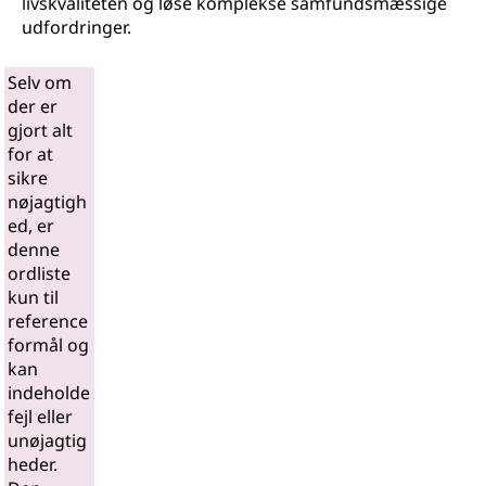
livskvaliteten og løse komplekse samfundsmæssige
udfordringer.
Selv om
der er
gjort alt
for at
sikre
nøjagtigh
ed, er
denne
ordliste
kun til
reference
formål og
kan
indeholde
fejl eller
unøjagtig
heder.