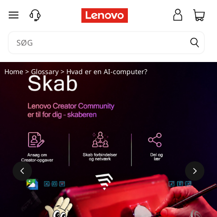
spring til hovedindhold
Home
>
Glossary
> Hvad er en AI-computer?