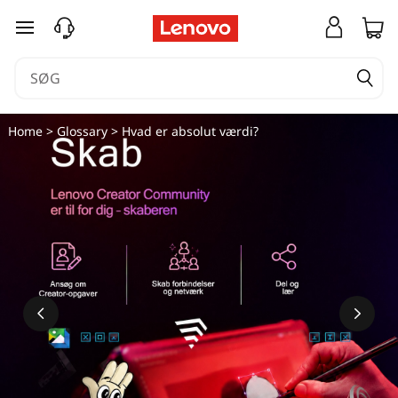
spring til hovedindhold
Home
>
Glossary
> Hvad er absolut værdi?