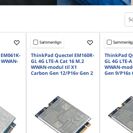
So
Sammenlign
Sammenlig
 EM061K-
ThinkPad Quectel EM160R-
ThinkPad Q
2 WWAN-
GL 4G LTE-A Cat 16 M.2
GL 4G LTE-A
WWAN-modul til X1
WWAN-modul 
Carbon Gen 12/P16v Gen 2
Gen 9/P16s 