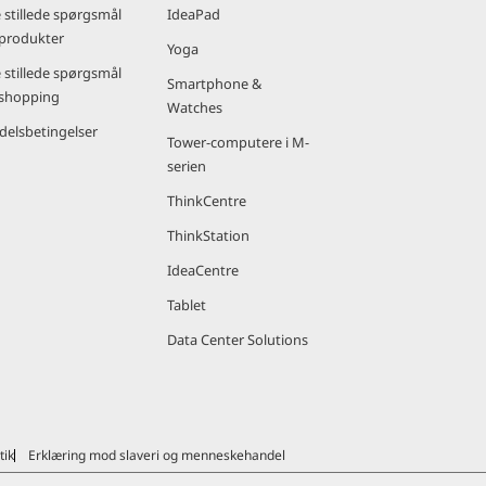
 stillede spørgsmål
IdeaPad
produkter
Yoga
 stillede spørgsmål
Smartphone &
shopping
Watches
delsbetingelser
Tower-computere i M-
serien
ThinkCentre
ThinkStation
IdeaCentre
Tablet
Data Center Solutions
tik
Erklæring mod slaveri og menneskehandel