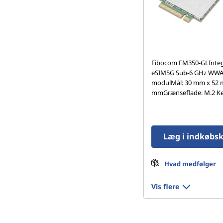
Fibocom FM350-GLInteg
eSIM5G Sub-6 GHz WW
modulMål: 30 mm x 52 
mmGrænseflade: M.2 K
Læg i indkøbs
Hvad medfølger
Vis flere