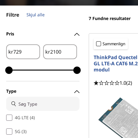
d
h
Filtre
Skjul alle
o
7
Fundne resultater
l
d
Pris
Sammenlign
kr
kr
ThinkPad Quectel
GL LTE-A CAT6 M.
modul
1.0
(2)
Type
4G LTE (4)
5G (3)