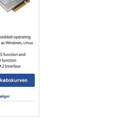
bedded operating
 as Windows, Linux
S function and
 function
.2 Interface
dkøbskurven
ølger