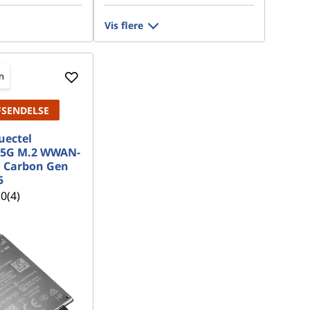
Vis flere
n
FSENDELSE
uectel
5G M.2 WWAN-
1 Carbon Gen
5
.0
(4)