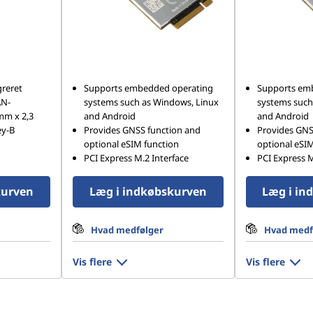
reret
Supports embedded operating
Supports em
AN-
systems such as Windows, Linux
systems such
mm x 2,3
and Android
and Android
ey-B
Provides GNSS function and
Provides GNS
optional eSIM function
optional eSIM
PCI Express M.2 Interface
PCI Express M
kurven
Læg i indkøbskurven
Læg i in
Hvad medfølger
Hvad medf
Vis flere
Vis flere