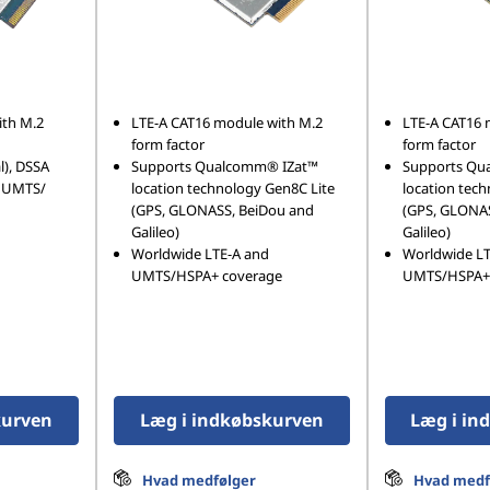
ith M.2
LTE-A CAT16 module with M.2
LTE-A CAT16 
form factor
form factor
l), DSSA
Supports Qualcomm® IZat™
Supports Qu
d UMTS/
location technology Gen8C Lite
location tec
(GPS, GLONASS, BeiDou and
(GPS, GLONAS
Galileo)
Galileo)
Worldwide LTE-A and
Worldwide LT
UMTS/HSPA+ coverage
UMTS/HSPA+ 
kurven
Læg i indkøbskurven
Læg i in
Hvad medfølger
Hvad medf