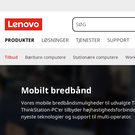
V
R
H
s
p
PRODUKTER
LØSNINGER
TJENESTER
SUPPORT
e
r
i
a
Tilbud
Bærbare computere
Stationære computere
Work
n
g
d
t
i
s
l
Mobilt bredbånd
h
e
o
Vores mobile bredbåndsmuligheder til udvalgte 
v
t
ThinkStation-PC'er tilbyder højhastighedsforbind
e
nyeste teknologier og support til multi-operator.
d
s
i
n