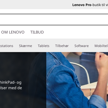
Lenovo Pro
-butik til
OM LENOVO
TILBUD
stations
Skærme
Tablets
Tilbehør
Software
Mobilte
ThinkPad- og
elser med de