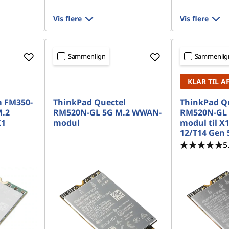
Vis flere
Vis flere
Sammenlign
Sammenlig
KLAR TIL A
m FM350-
ThinkPad Quectel
ThinkPad Q
M.2
RM520N-GL 5G M.2 WWAN-
RM520N-GL 
X1
modul
modul til X
12/T14 Gen 
5