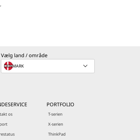
r
Vælg land / område
DESERVICE
PORTFOLIO
takt os
T-serien
port
X-serien
restatus
ThinkPad