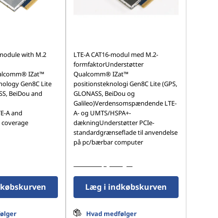
module with M.2
LTE-A CAT16-modul med M.2-
formfaktorUnderstøtter
alcomm® IZat™
Qualcomm® IZat™
hnology Gen8C Lite
positionsteknologi Gen8C Lite (GPS,
S, BeiDou and
GLONASS, BeiDou og
Galileo)Verdensomspændende LTE-
E-A and
A- og UMTS/HSPA+-
coverage
dækningUnderstøtter PCIe-
standardgrænseflade til anvendelse
på pc/bærbar computer
Vis flere oplysninger
dkøbskurven
Læg i indkøbskurven
ølger
Hvad medfølger