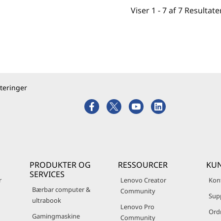
Viser
1 -
7
af
7
Resultate
teringer
PRODUKTER OG
RESSOURCER
KUN
SERVICES
r
Lenovo Creator
Kon
Bærbar computer &
Community
Sup
ultrabook
Lenovo Pro
Ord
Gamingmaskine
Community