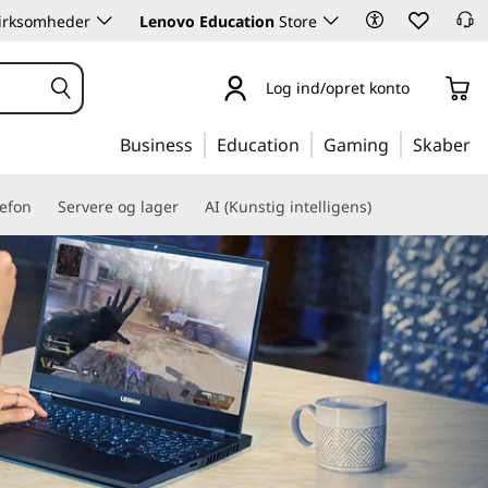
 virksomheder
Lenovo Education
Store
Log ind/opret konto
Business
Education
Gaming
Skaber
lefon
Servere og lager
AI (Kunstig intelligens)