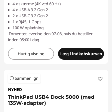
4 x skærme (4K ved 60 Hz)
4 x USB-A 3.2 Gen 2
2 x USB-C 3.2 Gen 2
1 x RJ45, 1 Gbps
100 W opladning
Forventet levering den 07-08, hvis du bestiller
inden 05:00 i dag
Hurtig visning
Læg i indkøbskurven
Sammenlign
NYHED
ThinkPad USB4 Dock 5000 (med
135W-adapter)