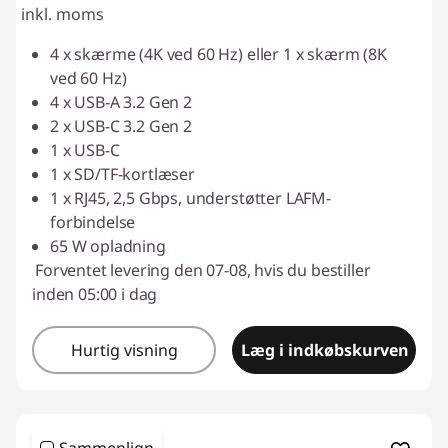
inkl. moms
4 x skærme (4K ved 60 Hz) eller 1 x skærm (8K
ved 60 Hz)
4 x USB-A 3.2 Gen 2
2 x USB-C 3.2 Gen 2
1 x USB-C
1 x SD/TF-kortlæser
1 x RJ45, 2,5 Gbps, understøtter LAFM-
forbindelse
65 W opladning
Forventet levering den 07-08, hvis du bestiller
inden 05:00 i dag
Hurtig visning
Læg i indkøbskurven