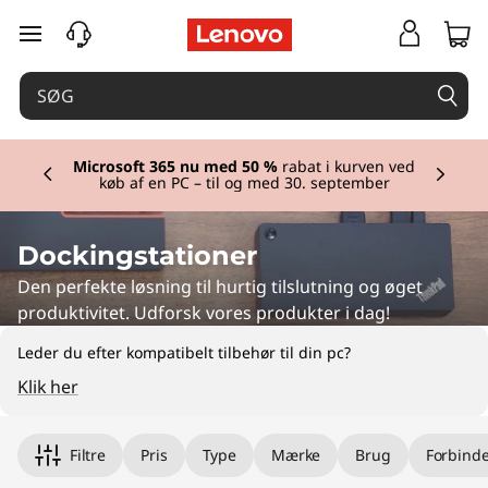
spring til hovedindhold
Currently displaying item 2 of 2
Microsoft 365 nu med 50 %
rabat i kurven ved
køb af en PC – til og med 30. september
Dockingstationer
Den perfekte løsning til hurtig tilslutning og øget
produktivitet. Udforsk vores produkter i dag!
Leder du efter kompatibelt tilbehør til din pc?
Klik her
Filtre
Pris
Type
Mærke
Brug
Forbinde