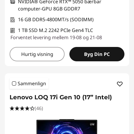
NVIDIA® GeForce RTX™ 5050 bærbar
a
computer-GPU 8GB GDDR7
m
16 GB DDR5-4800MT/s (SODIMM)
1 TB SSD M.2 2242 PCIe Gen4 TLC
i
Forventet levering mellem 19-08 og 21-08
n
Hurtig visning
Byg Din PC
g
p
o
Sammenlign
w
Lenovo LOQ 17i Gen 10 (17” Intel)
(46)
e
r