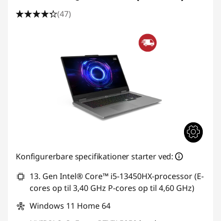
i
(47)
n
g
L
a
p
t
o
Konfigurerbare specifikationer starter ved:
p
13. Gen Intel® Core™ i5-13450HX-processor (E-
–
cores op til 3,40 GHz P-cores op til 4,60 GHz)
Windows 11 Home 64
G