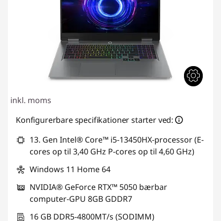
d
u
k
a
n
inkl. moms
t
Konfigurerbare specifikationer starter ved:
a
13. Gen Intel® Core™ i5-13450HX-processor (E-
g
cores op til 3,40 GHz P-cores op til 4,60 GHz)
Windows 11 Home 64
e
NVIDIA® GeForce RTX™ 5050 bærbar
m
computer-GPU 8GB GDDR7
e
16 GB DDR5-4800MT/s (SODIMM)