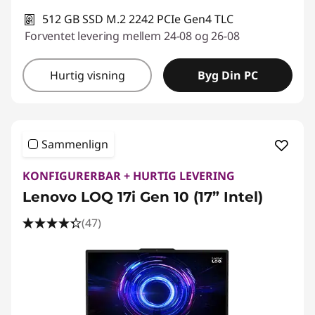
d
512 GB SSD M.2 2242 PCIe Gen4 TLC
Forventet levering mellem 24-08 og 26-08
d
Hurtig visning
Byg Din PC
i
g
Sammenlign
KONFIGURERBAR + HURTIG LEVERING
Lenovo LOQ 17i Gen 10 (17” Intel)
(47)