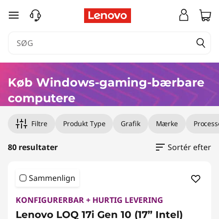
W
spring til hovedindhold
i
n
d
Køb Windows-gaming-bærbare
o
computere
w
Filtre
Produkt Type
Grafik
Mærke
Process
s
80 resultater
Sortér efter
G
a
Sammenlign
m
KONFIGURERBAR + HURTIG LEVERING
Lenovo LOQ 17i Gen 10 (17” Intel)